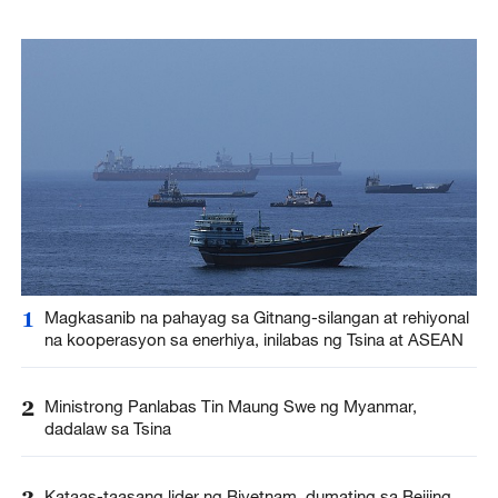
1
Magkasanib na pahayag sa Gitnang-silangan at rehiyonal
na kooperasyon sa enerhiya, inilabas ng Tsina at ASEAN
2
Ministrong Panlabas Tin Maung Swe ng Myanmar,
dadalaw sa Tsina
3
Kataas-taasang lider ng Biyetnam, dumating sa Beijing