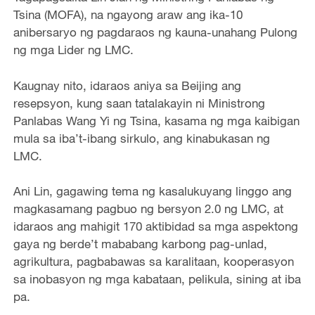
Tsina (MOFA), na ngayong araw ang ika-10
anibersaryo ng pagdaraos ng kauna-unahang Pulong
ng mga Lider ng LMC.
Kaugnay nito, idaraos aniya sa Beijing ang
resepsyon, kung saan tatalakayin ni Ministrong
Panlabas Wang Yi ng Tsina, kasama ng mga kaibigan
mula sa iba’t-ibang sirkulo, ang kinabukasan ng
LMC.
Ani Lin, gagawing tema ng kasalukuyang linggo ang
magkasamang pagbuo ng bersyon 2.0 ng LMC, at
idaraos ang mahigit 170 aktibidad sa mga aspektong
gaya ng berde’t mababang karbong pag-unlad,
agrikultura, pagbabawas sa karalitaan, kooperasyon
sa inobasyon ng mga kabataan, pelikula, sining at iba
pa.