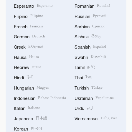
Esperanto
Română
Esperanto
Romanian
Filipino
Русский
Filipino
Russian
Français
Српски
French
Serbian
Deutsch
සිංහල
German
Sinhala
Ελληνικά
Español
Greek
Spanish
Hausa
Kiswahili
Hausa
Swahili
עברית
தமிழ்
Hebrew
Tamil
हिन्दी
ไทย
Hindi
Thai
Magyar
Türkçe
Hungarian
Turkish
Bahasa Indonesia
Українська
Indonesian
Ukrainian
Italiano
اردو
Italian
Urdu
日本語
Tiếng Việt
Japanese
Vietnamese
한국어
Korean