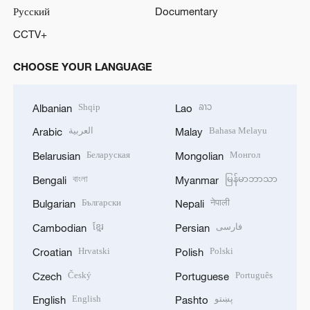
Русский
Documentary
CCTV+
CHOOSE YOUR LANGUAGE
Shqip
ລາວ
Albanian
Lao
العربية
Bahasa Melayu
Arabic
Malay
Беларуская
Монгол
Belarusian
Mongolian
বাংলা
မြန်မာဘာသာ
Bengali
Myanmar
Български
नेपाली
Bulgarian
Nepali
ខ្មែរ
فارسی
Cambodian
Persian
Hrvatski
Polski
Croatian
Polish
Český
Português
Czech
Portuguese
English
پښتو
English
Pashto