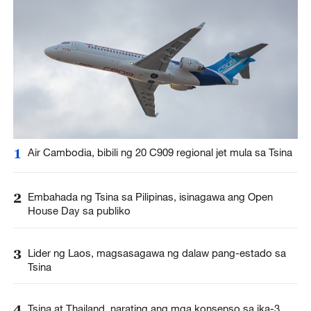
1
Air Cambodia, bibili ng 20 C909 regional jet mula sa Tsina
2
Embahada ng Tsina sa Pilipinas, isinagawa ang Open
House Day sa publiko
3
Lider ng Laos, magsasagawa ng dalaw pang-estado sa
Tsina
4
Tsina at Thailand, narating ang mga konsenso sa ika-3