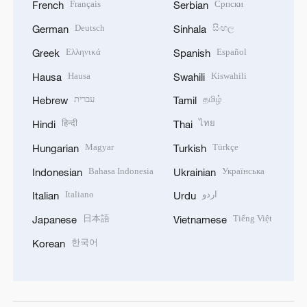
Français
Српски
French
Serbian
Deutsch
සිංහල
German
Sinhala
Ελληνικά
Español
Greek
Spanish
Hausa
Kiswahili
Hausa
Swahili
עברית
தமிழ்
Hebrew
Tamil
हिन्दी
ไทย
Hindi
Thai
Magyar
Türkçe
Hungarian
Turkish
Bahasa Indonesia
Українська
Indonesian
Ukrainian
Italiano
اردو
Italian
Urdu
日本語
Tiếng Việt
Japanese
Vietnamese
한국어
Korean