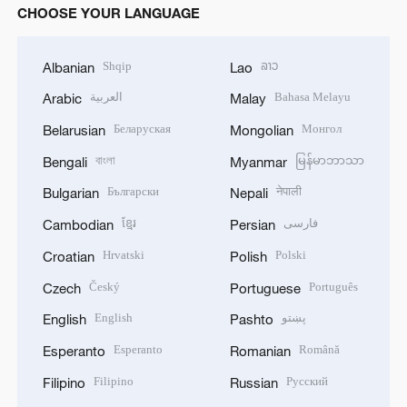
CHOOSE YOUR LANGUAGE
Shqip
ລາວ
Albanian
Lao
العربية
Bahasa Melayu
Arabic
Malay
Беларуская
Монгол
Belarusian
Mongolian
বাংলা
မြန်မာဘာသာ
Bengali
Myanmar
Български
नेपाली
Bulgarian
Nepali
ខ្មែរ
فارسی
Cambodian
Persian
Hrvatski
Polski
Croatian
Polish
Český
Português
Czech
Portuguese
English
پښتو
English
Pashto
Esperanto
Română
Esperanto
Romanian
Filipino
Русский
Filipino
Russian