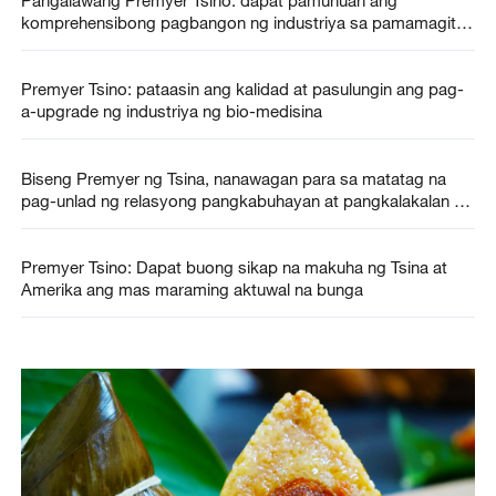
Pangalawang Premyer Tsino: dapat pamunuan ang
komprehensibong pagbangon ng industriya sa pamamagitan
ng inobasyon ng siyensiya
Premyer Tsino: pataasin ang kalidad at pasulungin ang pag-
a-upgrade ng industriya ng bio-medisina
Biseng Premyer ng Tsina, nanawagan para sa matatag na
pag-unlad ng relasyong pangkabuhayan at pangkalakalan ng
Tsina at Amerika
Premyer Tsino: Dapat buong sikap na makuha ng Tsina at
Amerika ang mas maraming aktuwal na bunga