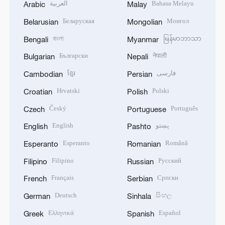
العربية
Bahasa Melayu
Arabic
Malay
Беларуская
Монгол
Belarusian
Mongolian
বাংলা
မြန်မာဘာသာ
Bengali
Myanmar
Български
नेपाली
Bulgarian
Nepali
ខ្មែរ
فارسی
Cambodian
Persian
Hrvatski
Polski
Croatian
Polish
Český
Português
Czech
Portuguese
English
پښتو
English
Pashto
Esperanto
Română
Esperanto
Romanian
Filipino
Русский
Filipino
Russian
Français
Српски
French
Serbian
Deutsch
සිංහල
German
Sinhala
Ελληνικά
Español
Greek
Spanish