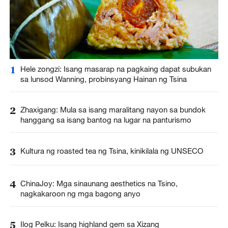
1
Hele zongzi: Isang masarap na pagkaing dapat subukan
sa lunsod Wanning, probinsyang Hainan ng Tsina
2
Zhaxigang: Mula sa isang maralitang nayon sa bundok
hanggang sa isang bantog na lugar na panturismo
3
Kultura ng roasted tea ng Tsina, kinikilala ng UNSECO
4
ChinaJoy: Mga sinaunang aesthetics na Tsino,
nagkakaroon ng mga bagong anyo
5
Ilog Pelku: Isang highland gem sa Xizang