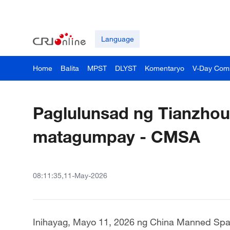
Language
Home
Balita
MPST
DLYST
Komentaryo
V-Day Com
Paglulunsad ng Tianzhou
matagumpay - CMSA
08:11:35,11-May-2026
Inihayag, Mayo 11, 2026 ng China Manned Spa