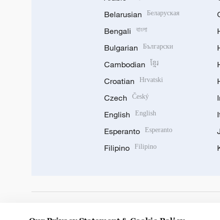
Belarusian
Беларуская
Bengali
বাংলা
Bulgarian
Български
Cambodian
ខ្មែរ
Croatian
Hrvatski
Czech
Český
English
English
Esperanto
Esperanto
Filipino
Filipino
DOWNLOAD OUR APP