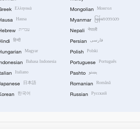
Greek
Ελληνικά
Mongolian
Монгол
Hausa
Hausa
Myanmar
မြန်မာဘာသာ
Hebrew
עברית
Nepali
नेपाली
Hindi
हिन्दी
Persian
فارسی
Hungarian
Magyar
Polish
Polski
Indonesian
Bahasa Indonesia
Portuguese
Português
Italian
Italiano
Pashto
پښتو
Japanese
日本語
Romanian
Română
Korean
한국어
Russian
Русский