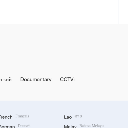
сский
Documentary
CCTV+
French
Français
Lao
ລາວ
German
Deutsch
Malay
Bahasa Melayu