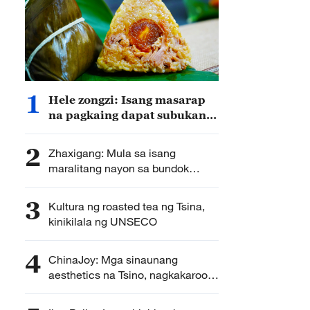
1
Hele zongzi: Isang masarap
na pagkaing dapat subukan
sa lunsod Wanning,
probinsyang Hainan ng Tsina
2
Zhaxigang: Mula sa isang
maralitang nayon sa bundok
hanggang sa isang bantog na
lugar na panturismo
3
Kultura ng roasted tea ng Tsina,
kinikilala ng UNSECO
4
ChinaJoy: Mga sinaunang
aesthetics na Tsino, nagkakaroon
ng mga bagong anyo