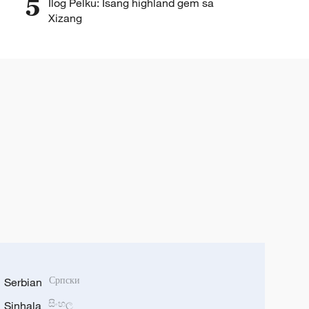
5
Ilog Pelku: Isang highland gem sa
Xizang
Serbian
Српски
Sinhala
සිංහල