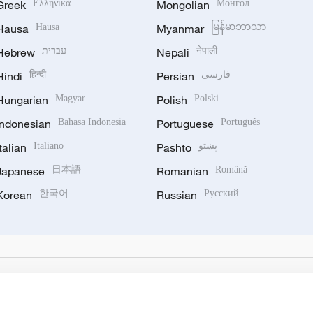
Greek
Ελληνικά
Mongolian
Монгол
Hausa
Hausa
Myanmar
မြန်မာဘာသာ
Hebrew
עברית
Nepali
नेपाली
Hindi
हिन्दी
Persian
فارسی
Hungarian
Magyar
Polish
Polski
Indonesian
Bahasa Indonesia
Portuguese
Português
Italian
Italiano
Pashto
پښتو
Japanese
日本語
Romanian
Română
Korean
한국어
Russian
Русский