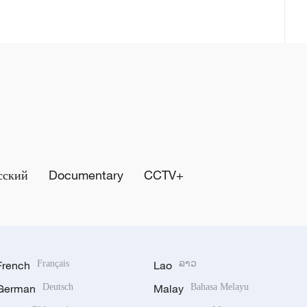
сский
Documentary
CCTV+
French
Français
Lao
ລາວ
German
Deutsch
Malay
Bahasa Melayu