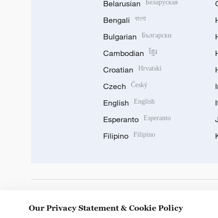
Belarusian
Беларуская
Bengali
বাংলা
Bulgarian
Български
Cambodian
ខ្មែរ
Croatian
Hrvatski
Czech
Český
English
English
Esperanto
Esperanto
Filipino
Filipino
DOWNLOAD OUR APP
Our Privacy Statement & Cookie Policy