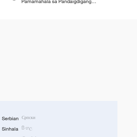
Pamamahala sa Pandaigdigang
Network sa Didyital at
Intelihenteng Panahon,” inilabas
ng Tsina
Serbian
Српски
Sinhala
සිංහල