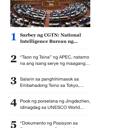
1
Sarbey ng CGTN: National
Intelligence Bureau ng
Hapon, naitatag;
institusyonalisasyon ng neo-
2
“Taon ng Tsina” ng APEC, natamo
militarismo, pinabibilis
na ang isang serye ng maagang
pag-ani— MOFA
3
Salarin sa panghihimasok sa
Embahadong Tsino sa Tokyo,
kailangang panagutin: paliwanag
dapat ibigay sa Tsina
4
Pook ng porselana ng Jingdezhen,
idinagdag sa UNESCO World
Heritage List
5
“Dokumento ng Posisyon sa