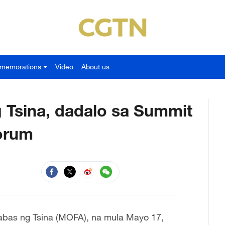
memorations
Video
About us
Tsina, dadalo sa Summit
orum
labas ng Tsina (MOFA), na mula Mayo 17,