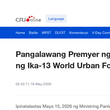
Language
Home
Balita
MPST
DLYST
Komentaryo
V-Day Com
Pangalawang Premyer ng 
ng Ika-13 World Urban F
02:42:11,16-May-2026
Ipinatalastas Mayo 15, 2026 ng Ministring Pan