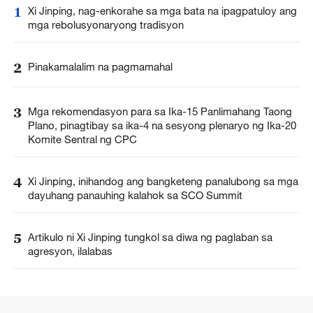
1
Xi Jinping, nag-enkorahe sa mga bata na ipagpatuloy ang
mga rebolusyonaryong tradisyon
2
Pinakamalalim na pagmamahal
3
Mga rekomendasyon para sa Ika-15 Panlimahang Taong
Plano, pinagtibay sa ika-4 na sesyong plenaryo ng Ika-20
Komite Sentral ng CPC
4
Xi Jinping, inihandog ang bangketeng panalubong sa mga
dayuhang panauhing kalahok sa SCO Summit
5
Artikulo ni Xi Jinping tungkol sa diwa ng paglaban sa
agresyon, ilalabas