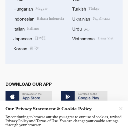
Magyar
Türkçe
Hungarian
Turkish
Bahasa Indonesia
Українська
Indonesian
Ukrainian
Italiano
اردو
Italian
Urdu
日本語
Tiếng Việt
Japanese
Vietnamese
한국어
Korean
DOWNLOAD OUR APP
Our Privacy Statement & Cookie Policy
By continuing to browse our site you agree to our use of cookies, revised
Privacy Policy and Terms of Use. You can change your cookie settings
through your browser.
© China Radio International.CRI. All Rights Reserved. 16A