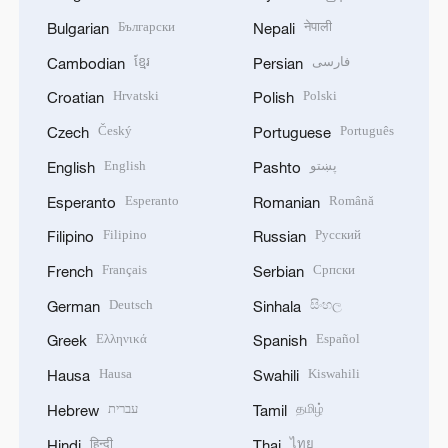
Български
नेपाली
Bulgarian
Nepali
ខ្មែរ
فارسی
Cambodian
Persian
Hrvatski
Polski
Croatian
Polish
Český
Português
Czech
Portuguese
English
پښتو
English
Pashto
Esperanto
Română
Esperanto
Romanian
Filipino
Русский
Filipino
Russian
Français
Српски
French
Serbian
Deutsch
සිංහල
German
Sinhala
Ελληνικά
Español
Greek
Spanish
Hausa
Kiswahili
Hausa
Swahili
עברית
தமிழ்
Hebrew
Tamil
हिन्दी
ไทย
Hindi
Thai