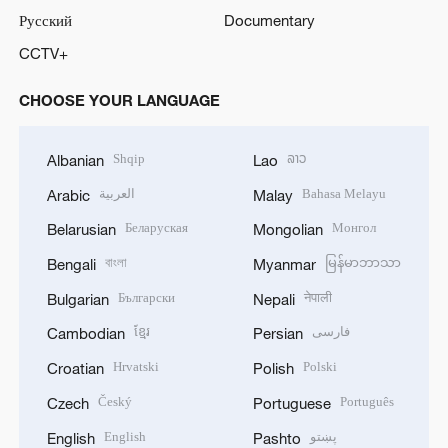
Русский
Documentary
CCTV+
CHOOSE YOUR LANGUAGE
Shqip
ລາວ
Albanian
Lao
العربية
Bahasa Melayu
Arabic
Malay
Беларуская
Монгол
Belarusian
Mongolian
বাংলা
မြန်မာဘာသာ
Bengali
Myanmar
Български
नेपाली
Bulgarian
Nepali
ខ្មែរ
فارسی
Cambodian
Persian
Hrvatski
Polski
Croatian
Polish
Český
Português
Czech
Portuguese
English
پښتو
English
Pashto