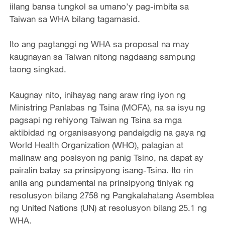
iilang bansa tungkol sa umano’y pag-imbita sa
Taiwan sa WHA bilang tagamasid.
Ito ang pagtanggi ng WHA sa proposal na may
kaugnayan sa Taiwan nitong nagdaang sampung
taong singkad.
Kaugnay nito, inihayag nang araw ring iyon ng
Ministring Panlabas ng Tsina (MOFA), na sa isyu ng
pagsapi ng rehiyong Taiwan ng Tsina sa mga
aktibidad ng organisasyong pandaigdig na gaya ng
World Health Organization (WHO), palagian at
malinaw ang posisyon ng panig Tsino, na dapat ay
pairalin batay sa prinsipyong isang-Tsina. Ito rin
anila ang pundamental na prinsipyong tiniyak ng
resolusyon bilang 2758 ng Pangkalahatang Asemblea
ng United Nations (UN) at resolusyon bilang 25.1 ng
WHA.