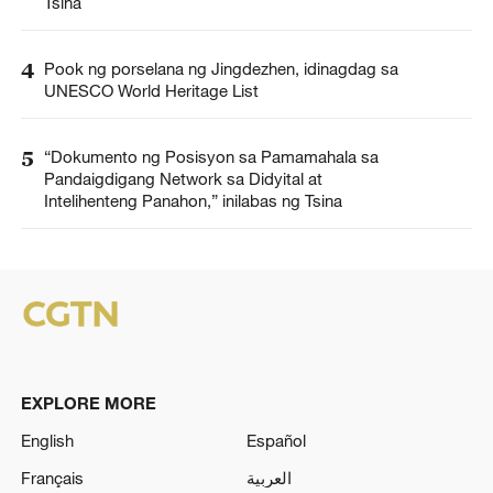
Tsina
4
Pook ng porselana ng Jingdezhen, idinagdag sa
UNESCO World Heritage List
5
“Dokumento ng Posisyon sa Pamamahala sa
Pandaigdigang Network sa Didyital at
Intelihenteng Panahon,” inilabas ng Tsina
EXPLORE MORE
English
Español
Français
العربية