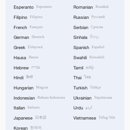
Esperanto
Română
Esperanto
Romanian
Filipino
Русский
Filipino
Russian
Français
Српски
French
Serbian
Deutsch
සිංහල
German
Sinhala
Ελληνικά
Español
Greek
Spanish
Hausa
Kiswahili
Hausa
Swahili
עברית
தமிழ்
Hebrew
Tamil
हिन्दी
ไทย
Hindi
Thai
Magyar
Türkçe
Hungarian
Turkish
Bahasa Indonesia
Українська
Indonesian
Ukrainian
Italiano
اردو
Italian
Urdu
日本語
Tiếng Việt
Japanese
Vietnamese
한국어
Korean