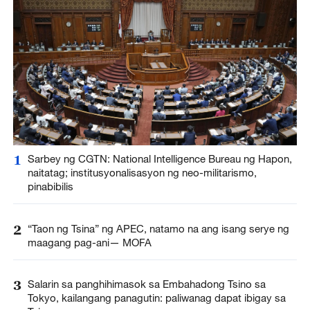
1
Sarbey ng CGTN: National Intelligence Bureau ng Hapon,
naitatag; institusyonalisasyon ng neo-militarismo,
pinabibilis
2
“Taon ng Tsina” ng APEC, natamo na ang isang serye ng
maagang pag-ani— MOFA
3
Salarin sa panghihimasok sa Embahadong Tsino sa
Tokyo, kailangang panagutin: paliwanag dapat ibigay sa