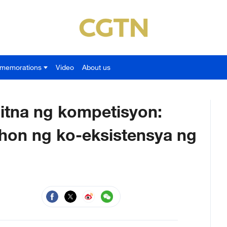
memorations
Video
About us
itna ng kompetisyon:
nahon ng ko-eksistensya ng