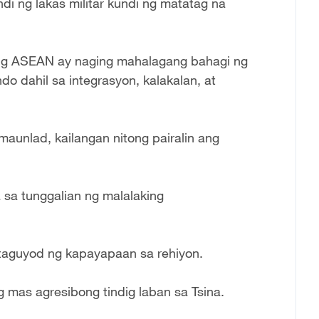
i ng lakas militar kundi ng matatag na
ng ASEAN ay naging mahalagang bahagi ng
o dahil sa integrasyon, kalakalan, at
maunlad, kailangan nitong pairalin ang
sa tunggalian ng malalaking
gtaguyod ng kapayapaan sa rehiyon.
 mas agresibong tindig laban sa Tsina.