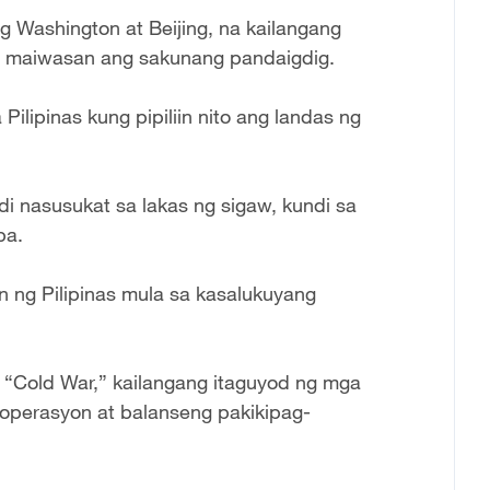
g Washington at Beijing, na kailangang
ng maiwasan ang sakunang pandaigdig.
ilipinas kung pipiliin nito ang landas ng
i nasusukat sa lakas ng sigaw, kundi sa
ba.
 ng Pilipinas mula sa kasalukuyang
g “Cold War,” kailangang itaguyod ng mga
kooperasyon at balanseng pakikipag-