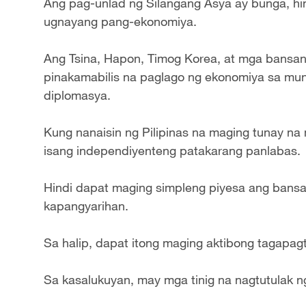
Ang pag-unlad ng Silangang Asya ay bunga, hind
ugnayang pang-ekonomiya.
Ang Tsina, Hapon, Timog Korea, at mga bansa
pinakamabilis na paglago ng ekonomiya sa mund
diplomasya.
Kung nanaisin ng Pilipinas na maging tunay na 
isang independiyenteng patakarang panlabas.
Hindi dapat maging simpleng piyesa ang bansa 
kapangyarihan.
Sa halip, dapat itong maging aktibong tagapa
Sa kasalukuyan, may mga tinig na nagtutulak ng