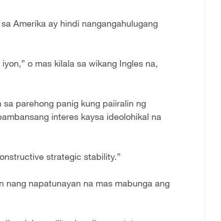
 sa Amerika ay hindi nangangahulugang
 iyon,” o mas kilala sa wikang Ingles na,
a parehong panig kung paiiralin ng
ambansang interes kaysa ideolohikal na
structive strategic stability.”
on nang napatunayan na mas mabunga ang