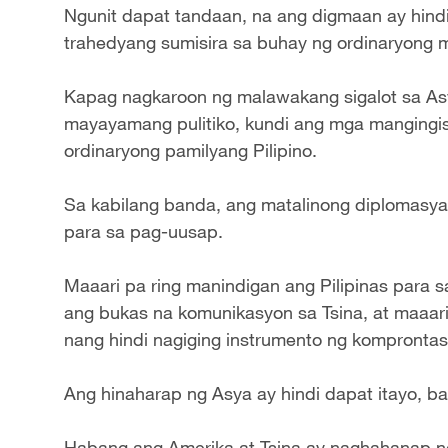
Ngunit dapat tandaan, na ang digmaan ay hindi
trahedyang sumisira sa buhay ng ordinaryon
Kapag nagkaroon ng malawakang sigalot sa As
mayayamang pulitiko, kundi ang mga mangingi
ordinaryong pamilyang Pilipino.
Sa kabilang banda, ang matalinong diplomasy
para sa pag-uusap.
Maaari pa ring manindigan ang Pilipinas para s
ang bukas na komunikasyon sa Tsina, at maaari
nang hindi nagiging instrumento ng komprontas
Ang hinaharap ng Asya ay hindi dapat itayo, ba
Habang ang Amerika at Tsina ay naghahanap n