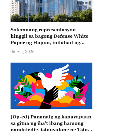
Solemnang representasyon
hinggil sa bagong Defense White
Paper ng Hapon, inilahad ng
Tsina
06-Aug-2026
(Op-ed) Pananaig ng kapayapaan
sa gitna ng iba't ibang hamong
pandaigdig, isinusulong ng Tsina