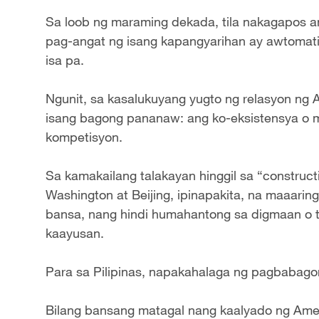
Sa loob ng maraming dekada, tila nakagapos an
pag-angat ng isang kapangyarihan ay awtoma
isa pa.
Ngunit, sa kasalukuyang yugto ng relasyon ng Am
isang bagong pananaw: ang ko-eksistensya o 
kompetisyon.
Sa kamakailang talakayan hinggil sa “constructiv
Washington at Beijing, ipinapakita, na maaari
bansa, nang hindi humahantong sa digmaan o
kaayusan.
Para sa Pilipinas, napakahalaga ng pagbabago
Bilang bansang matagal nang kaalyado ng Amer