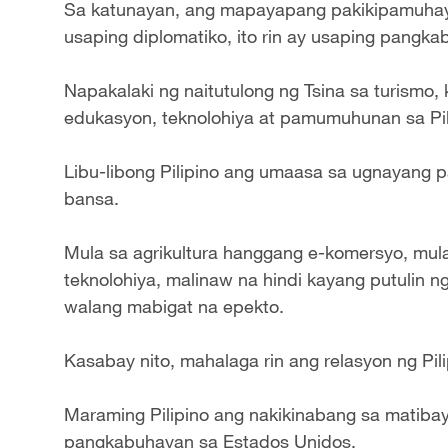
Sa katunayan, ang mapayapang pakikipamuhayan
usaping diplomatiko, ito rin ay usaping pangk
Napakalaki ng naitutulong ng Tsina sa turismo, k
edukasyon, teknolohiya at pamumuhunan sa Pil
Libu-libong Pilipino ang umaasa sa ugnayang 
bansa.
Mula sa agrikultura hanggang e-komersyo, mul
teknolohiya, malinaw na hindi kayang putulin ng
walang mabigat na epekto.
Kasabay nito, mahalaga rin ang relasyon ng Pil
Maraming Pilipino ang nakikinabang sa matiba
pangkabuhayan sa Estados Unidos.