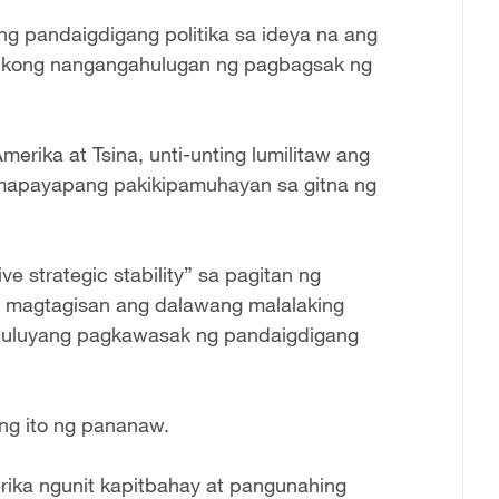
g pandaigdigang politika sa ideya na ang
tikong nangangahulugan ng pagbagsak ng
erika at Tsina, unti-unting lumilitaw ang
mapayapang pakikipamuhayan sa gitna ng
e strategic stability” sa pagitan ng
ng magtagisan ang dalawang malalaking
 tuluyang pagkawasak ng pandaigdigang
ng ito ng pananaw.
ika ngunit kapitbahay at pangunahing