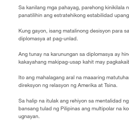
Sa kanilang mga pahayag, parehong kinikilala n
panatilihin ang estratehikong estabilidad upa
Kung gayon, isang matalinong desisyon para sa P
diplomasya at pag-unlad.
Ang tunay na karunungan sa diplomasya ay hind
kakayahang makipag-usap kahit may pagkakai
Ito ang mahalagang aral na maaaring matutuhan
direksyon ng relasyon ng Amerika at Tsina.
Sa halip na itulak ang rehiyon sa mentalidad n
bansang tulad ng Pilipinas ang multipolar na 
ugnayan.