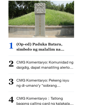
1
(Op-ed) Paduka Batara,
simbolo ng malalim na
pagkakaibigan ng Pilipinas at
China
2
CMG Komentaryo: Komunidad ng
daigdig, dapat manatiling alerto
sa remilitarisasyon ng Hapon
3
CMG Komentaryo: Pekeng isyu
ng di-umano’y “sobrang
kapasidad”
4
CMG Komentaryo：Tatlong
bagong calling card ng kalakalang