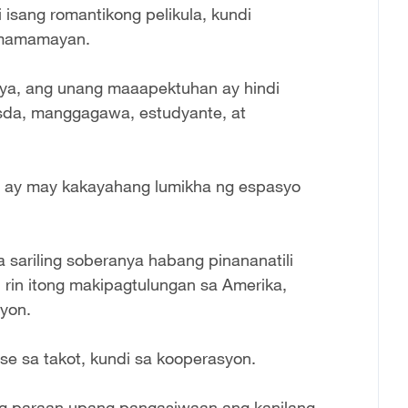
 isang romantikong pelikula, kundi
g mamamayan.
ya, ang unang maaapektuhan ay hindi
sda, manggagawa, estudyante, at
a ay may kakayahang lumikha ng espasyo
a sariling soberanya habang pinananatili
 rin itong makipagtulungan sa Amerika,
yon.
se sa takot, kundi sa kooperasyon.
g paraan upang pangasiwaan ang kanilang