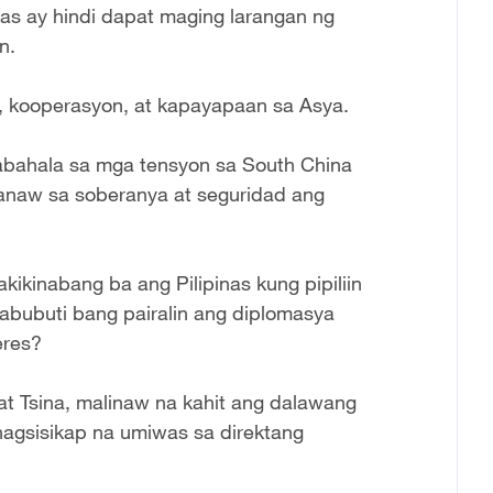
as ay hindi dapat maging larangan ng
n.
o, kooperasyon, at kapayapaan sa Asya.
babahala sa mga tensyon sa South China
anaw sa soberanya at seguridad ang
ikinabang ba ang Pilipinas kung pipiliin
bubuti bang pairalin ang diplomasya
eres?
at Tsina, malinaw na kahit ang dalawang
gsisikap na umiwas sa direktang