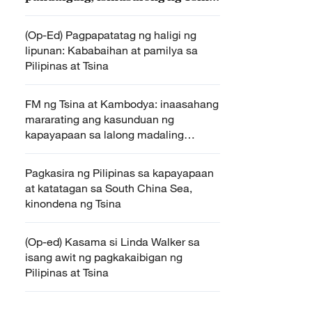
at Pilipinas
(Op-Ed) Pagpapatatag ng haligi ng
lipunan: Kababaihan at pamilya sa
Pilipinas at Tsina
FM ng Tsina at Kambodya: inaasahang
mararating ang kasunduan ng
kapayapaan sa lalong madaling
panahon
Pagkasira ng Pilipinas sa kapayapaan
at katatagan sa South China Sea,
kinondena ng Tsina
(Op-ed) Kasama si Linda Walker sa
isang awit ng pagkakaibigan ng
Pilipinas at Tsina