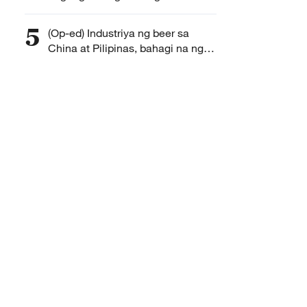
panlabas ng Tsina
5
(Op-ed) Industriya ng beer sa
China at Pilipinas, bahagi na ng
kultura, turismo, at ugnayan