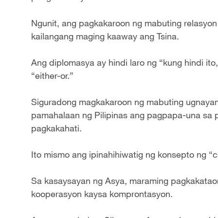
Ngunit, ang pagkakaroon ng mabuting relasyon
kailangang maging kaaway ang Tsina.
Ang diplomasya ay hindi laro ng “kung hindi ito,
“either-or.”
Siguradong magkakaroon ng mabuting ugnayan s
pamahalaan ng Pilipinas ang pagpapa-una sa p
pagkakahati.
Ito mismo ang ipinahihiwatig ng konsepto ng “con
Sa kasaysayan ng Asya, maraming pagkakata
kooperasyon kaysa komprontasyon.