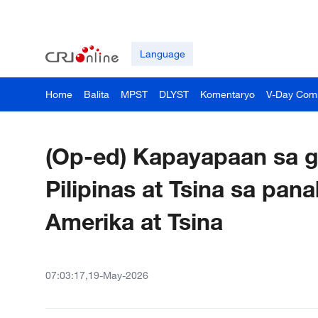
Language
Home
Balita
MPST
DLYST
Komentaryo
V-Day Com
(Op-ed) Kapayapaan sa g
Pilipinas at Tsina sa pa
Amerika at Tsina
07:03:17,19-May-2026