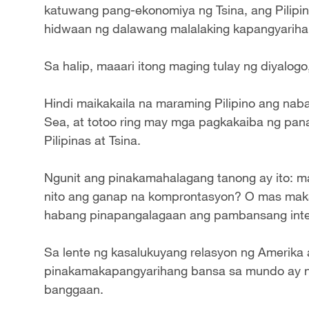
katuwang pang-ekonomiya ng Tsina, ang Pilipin
hidwaan ng dalawang malalaking kapangyariha
Sa halip, maaari itong maging tulay ng diyalog
Hindi maikakaila na maraming Pilipino ang na
Sea, at totoo ring may mga pagkakaiba ng pan
Pilipinas at Tsina.
Ngunit ang pinakamahalagang tanong ay ito: mak
nito ang ganap na komprontasyon? O mas maka
habang pinapangalagaan ang pambansang int
Sa lente ng kasalukuyang relasyon ng Amerika 
pinakamakapangyarihang bansa sa mundo ay na
banggaan.