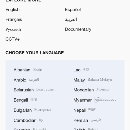
English
Español
Français
العربية
Русский
Documentary
CCTV+
CHOOSE YOUR LANGUAGE
Shqip
ລາວ
Albanian
Lao
العربية
Bahasa Melayu
Arabic
Malay
Беларуская
Монгол
Belarusian
Mongolian
বাংলা
မြန်မာဘာသာ
Bengali
Myanmar
Български
नेपाली
Bulgarian
Nepali
ខ្មែរ
فارسی
Cambodian
Persian
Hrvatski
Polski