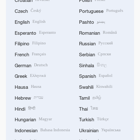
Croatian
Polish
Český
Português
Czech
Portuguese
English
پښتو
English
Pashto
Esperanto
Română
Esperanto
Romanian
Filipino
Русский
Filipino
Russian
Français
Српски
French
Serbian
Deutsch
සිංහල
German
Sinhala
Ελληνικά
Español
Greek
Spanish
Hausa
Kiswahili
Hausa
Swahili
עברית
தமிழ்
Hebrew
Tamil
हिन्दी
ไทย
Hindi
Thai
Magyar
Türkçe
Hungarian
Turkish
Bahasa Indonesia
Українська
Indonesian
Ukrainian