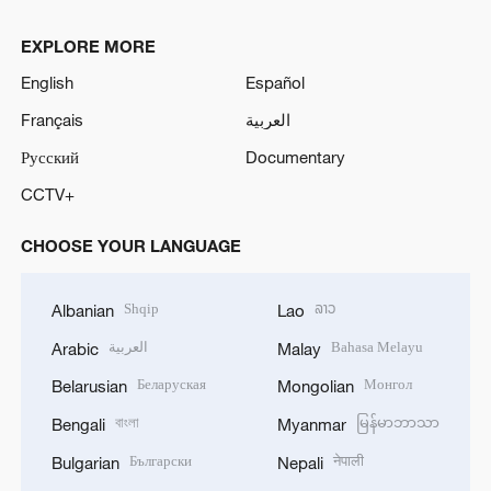
EXPLORE MORE
English
Español
Français
العربية
Русский
Documentary
CCTV+
CHOOSE YOUR LANGUAGE
Shqip
ລາວ
Albanian
Lao
العربية
Bahasa Melayu
Arabic
Malay
Беларуская
Монгол
Belarusian
Mongolian
বাংলা
မြန်မာဘာသာ
Bengali
Myanmar
Български
नेपाली
Bulgarian
Nepali