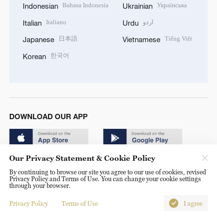
Bahasa Indonesia
Українська
Indonesian
Ukrainian
Italiano
اردو
Italian
Urdu
日本語
Tiếng Việt
Japanese
Vietnamese
한국어
Korean
DOWNLOAD OUR APP
Our Privacy Statement & Cookie Policy
By continuing to browse our site you agree to our use of cookies, revised
Privacy Policy and Terms of Use. You can change your cookie settings
through your browser.
© China Radio International.CRI. All Rights Reserved. 16A
Shijingshan Road, Beijing, China. 100040
Privacy Policy
Terms of Use
I agree