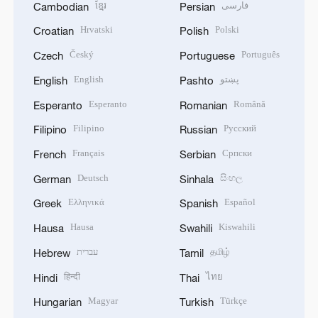
ខ្មែរ
فارسی
Cambodian
Persian
Hrvatski
Polski
Croatian
Polish
Český
Português
Czech
Portuguese
English
پښتو
English
Pashto
Esperanto
Română
Esperanto
Romanian
Filipino
Русский
Filipino
Russian
Français
Српски
French
Serbian
Deutsch
සිංහල
German
Sinhala
Ελληνικά
Español
Greek
Spanish
Hausa
Kiswahili
Hausa
Swahili
עברית
தமிழ்
Hebrew
Tamil
हिन्दी
ไทย
Hindi
Thai
Magyar
Türkçe
Hungarian
Turkish