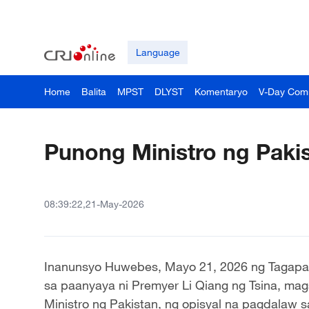
Language
Home
Balita
MPST
DLYST
Komentaryo
V-Day Com
Punong Ministro ng Pakis
08:39:22,21-May-2026
Inanunsyo Huwebes, Mayo 21, 2026 ng Tagapags
sa paanyaya ni Premyer Li Qiang ng Tsina, ma
Ministro ng Pakistan, ng opisyal na pagdalaw 