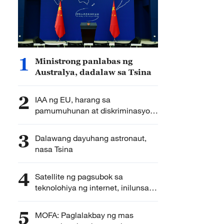
1
Ministrong panlabas ng
Australya, dadalaw sa Tsina
2
IAA ng EU, harang sa
pamumuhunan at diskriminasyon
sa institusyon – MOFCOM
3
Dalawang dayuhang astronaut,
nasa Tsina
4
Satellite ng pagsubok sa
teknolohiya ng internet, inilunsad
ng Tsina
5
MOFA: Paglalakbay ng mas