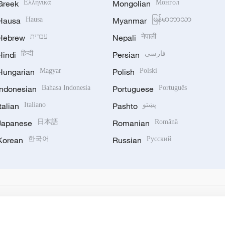
Greek
Ελληνικά
Mongolian
Монгол
Hausa
Hausa
Myanmar
မြန်မာဘာသာ
Hebrew
עברית
Nepali
नेपाली
Hindi
हिन्दी
Persian
فارسی
Hungarian
Magyar
Polish
Polski
Indonesian
Bahasa Indonesia
Portuguese
Português
Italian
Italiano
Pashto
پښتو
Japanese
日本語
Romanian
Română
Korean
한국어
Russian
Русский