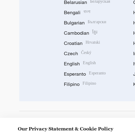
Belarusian
Беларуская
Bengali
বাংলা
Bulgarian
Български
Cambodian
ខ្មែរ
Croatian
Hrvatski
Czech
Český
English
English
Esperanto
Esperanto
Filipino
Filipino
DOWNLOAD OUR APP
Our Privacy Statement & Cookie Policy