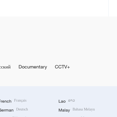
сский
Documentary
CCTV+
French
Français
Lao
ລາວ
German
Deutsch
Malay
Bahasa Melayu