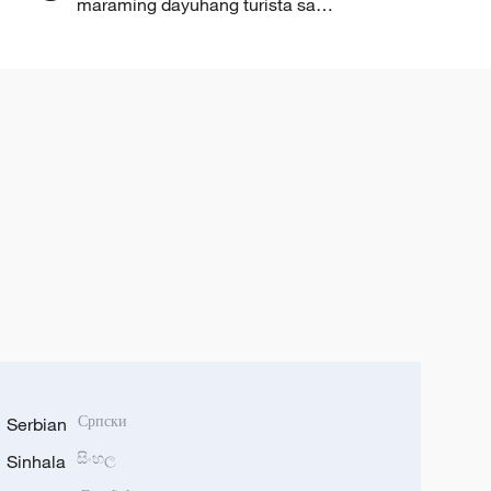
maraming dayuhang turista sa
Tsina, malugod na tinatanggap
Serbian
Српски
Sinhala
සිංහල