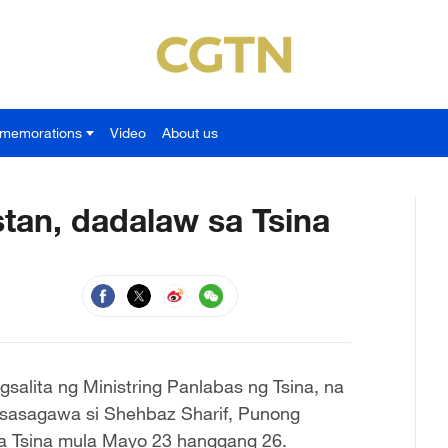
memorations
Video
About us
tan, dadalaw sa Tsina
alita ng Ministring Panlabas ng Tsina, na
gsasagawa si Shehbaz Sharif, Punong
sa Tsina mula Mayo 23 hanggang 26.