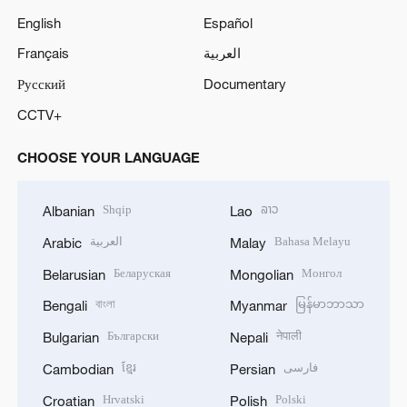
English
Español
Français
العربية
Русский
Documentary
CCTV+
CHOOSE YOUR LANGUAGE
Shqip
ລາວ
Albanian
Lao
العربية
Bahasa Melayu
Arabic
Malay
Беларуская
Монгол
Belarusian
Mongolian
বাংলা
မြန်မာဘာသာ
Bengali
Myanmar
Български
नेपाली
Bulgarian
Nepali
ខ្មែរ
فارسی
Cambodian
Persian
Hrvatski
Polski
Croatian
Polish