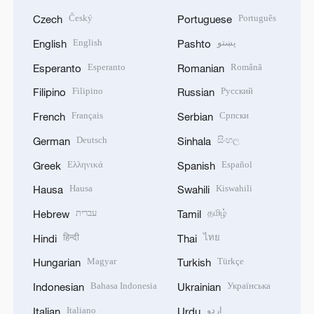
Český
Português
Czech
Portuguese
English
پښتو
English
Pashto
Esperanto
Română
Esperanto
Romanian
Filipino
Русский
Filipino
Russian
Français
Српски
French
Serbian
Deutsch
සිංහල
German
Sinhala
Ελληνικά
Español
Greek
Spanish
Hausa
Kiswahili
Hausa
Swahili
עברית
தமிழ்
Hebrew
Tamil
हिन्दी
ไทย
Hindi
Thai
Magyar
Türkçe
Hungarian
Turkish
Bahasa Indonesia
Українська
Indonesian
Ukrainian
Italiano
اردو
Italian
Urdu