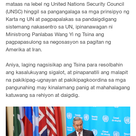
mataas na lebel ng United Nations Security Council
(UNSC) hinggil sa pangangalaga sa mga prinsipyo ng
Karta ng UN at pagpapalakas sa pandaigdigang
sistemang nakasentro sa UN, ipinanawagan ni
Ministrong Panlabas Wang Yi ng Tsina ang
pagpapasulong sa negosasyon sa pagitan ng
Amerika at Iran.
Aniya, laging nagsisikap ang Tsina para resolbahin
ang kasalukuyang sigalot, at pinapanatili ang malapit
na pakikipag-ugnayan at pakikipagkoordina sa mga
pangunahing may kinalamang panig at mahahalagang
katuwang sa rehiyon at daigdig.