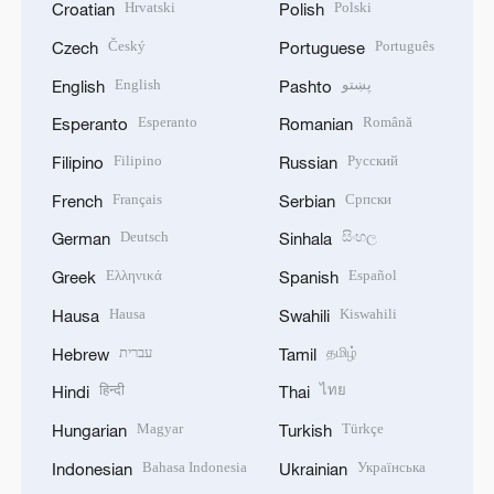
Hrvatski
Polski
Croatian
Polish
Český
Português
Czech
Portuguese
English
پښتو
English
Pashto
Esperanto
Română
Esperanto
Romanian
Filipino
Русский
Filipino
Russian
Français
Српски
French
Serbian
Deutsch
සිංහල
German
Sinhala
Ελληνικά
Español
Greek
Spanish
Hausa
Kiswahili
Hausa
Swahili
עברית
தமிழ்
Hebrew
Tamil
हिन्दी
ไทย
Hindi
Thai
Magyar
Türkçe
Hungarian
Turkish
Bahasa Indonesia
Українська
Indonesian
Ukrainian