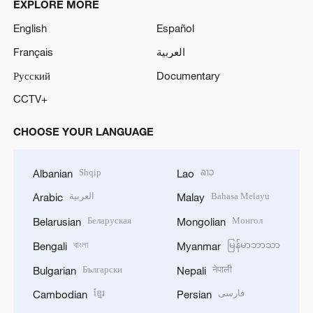
EXPLORE MORE
English
Español
Français
العربية
Русский
Documentary
CCTV+
CHOOSE YOUR LANGUAGE
Shqip
ລາວ
Albanian
Lao
العربية
Bahasa Melayu
Arabic
Malay
Беларуская
Монгол
Belarusian
Mongolian
বাংলা
မြန်မာဘာသာ
Bengali
Myanmar
Български
नेपाली
Bulgarian
Nepali
ខ្មែរ
فارسی
Cambodian
Persian