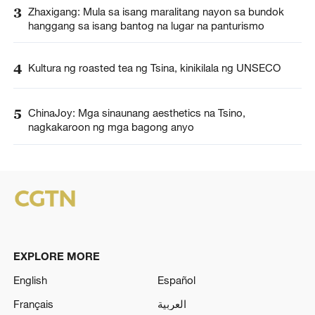
3
Zhaxigang: Mula sa isang maralitang nayon sa bundok
hanggang sa isang bantog na lugar na panturismo
4
Kultura ng roasted tea ng Tsina, kinikilala ng UNSECO
5
ChinaJoy: Mga sinaunang aesthetics na Tsino,
nagkakaroon ng mga bagong anyo
EXPLORE MORE
English
Español
Français
العربية