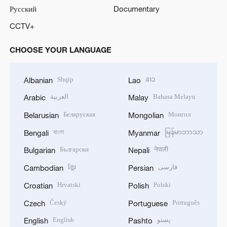
Русский
Documentary
CCTV+
CHOOSE YOUR LANGUAGE
Shqip
ລາວ
Albanian
Lao
العربية
Bahasa Melayu
Arabic
Malay
Беларуская
Монгол
Belarusian
Mongolian
বাংলা
မြန်မာဘာသာ
Bengali
Myanmar
Български
नेपाली
Bulgarian
Nepali
ខ្មែរ
فارسی
Cambodian
Persian
Hrvatski
Polski
Croatian
Polish
Český
Português
Czech
Portuguese
English
پښتو
English
Pashto