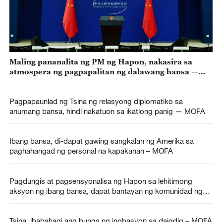
Maling pananalita ng PM ng Hapon, nakasira sa
atmospera ng pagpapalitan ng dalawang bansa —
MOFA
Pagpapaunlad ng Tsina ng relasyong diplomatiko sa
anumang bansa, hindi nakatuon sa ikatlong panig — MOFA
Ibang bansa, di-dapat gawing sangkalan ng Amerika sa
paghahangad ng personal na kapakanan – MOFA
Pagdungis at pagsensyonalisa ng Hapon sa lehitimong
aksyon ng ibang bansa, dapat bantayan ng komunidad ng
daigdig – MOFA
Tsina, ibabahagi ang bunga ng inobasyon sa daigdig – MOFA