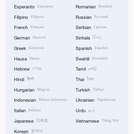
Esperanto
Română
Esperanto
Romanian
Filipino
Русский
Filipino
Russian
Français
Српски
French
Serbian
Deutsch
සිංහල
German
Sinhala
Ελληνικά
Español
Greek
Spanish
Hausa
Kiswahili
Hausa
Swahili
עברית
தமிழ்
Hebrew
Tamil
हिन्दी
ไทย
Hindi
Thai
Magyar
Türkçe
Hungarian
Turkish
Bahasa Indonesia
Українська
Indonesian
Ukrainian
Italiano
اردو
Italian
Urdu
日本語
Tiếng Việt
Japanese
Vietnamese
한국어
Korean