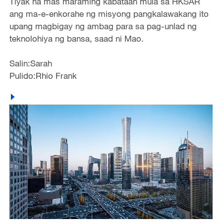
Tiyak na mas maraming kabataan mula sa HKSAR
ang ma-e-enkorahe ng misyong pangkalawakang ito
upang magbigay ng ambag para sa pag-unlad ng
teknolohiya ng bansa, saad ni Mao.
Salin:Sarah
Pulido:Rhio Frank