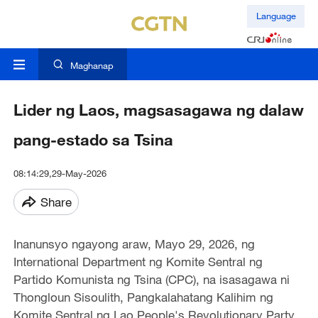
Language
Maghanap
Lider ng Laos, magsasagawa ng dalaw
pang-estado sa Tsina
08:14:29,29-May-2026
Share
Inanunsyo ngayong araw, Mayo 29, 2026, ng
International Department ng Komite Sentral ng
Partido Komunista ng Tsina (CPC), na isasagawa ni
Thongloun Sisoulith, Pangkalahatang Kalihim ng
Komite Sentral ng Lao People's Revolutionary Party