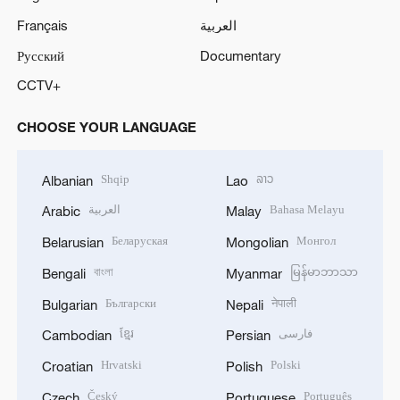
Français
العربية
Русский
Documentary
CCTV+
CHOOSE YOUR LANGUAGE
Shqip
ລາວ
Albanian
Lao
العربية
Bahasa Melayu
Arabic
Malay
Беларуская
Монгол
Belarusian
Mongolian
বাংলা
မြန်မာဘာသာ
Bengali
Myanmar
Български
नेपाली
Bulgarian
Nepali
ខ្មែរ
فارسی
Cambodian
Persian
Hrvatski
Polski
Croatian
Polish
Český
Português
Czech
Portuguese