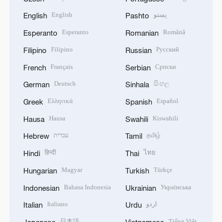
English
پښتو
English
Pashto
Esperanto
Română
Esperanto
Romanian
Filipino
Русский
Filipino
Russian
Français
Српски
French
Serbian
Deutsch
සිංහල
German
Sinhala
Ελληνικά
Español
Greek
Spanish
Hausa
Kiswahili
Hausa
Swahili
עברית
தமிழ்
Hebrew
Tamil
हिन्दी
ไทย
Hindi
Thai
Magyar
Türkçe
Hungarian
Turkish
Bahasa Indonesia
Українська
Indonesian
Ukrainian
Italiano
اردو
Italian
Urdu
日本語
Tiếng Việt