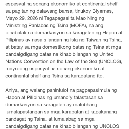
espesyal na sonang ekonomiko at continental shelf
sa pagitan ng dalawang bansa, tinukoy Biyernes,
Mayo 29, 2026 ni Tagapagsalita Mao Ning ng
Ministring Panlabas ng Tsina (MOFA), na ang
binabalak na demarkasyon sa karagatan ng Hapon at
Pilipinas ay nasa silangan ng Isla ng Taiwan ng Tsina,
at batay sa mga domestikong batas ng Tsina at mga
pandaigdigang batas na kinabibilangan ng United
Nations Convention on the Law of the Sea (UNCLOS),
mayroong espesyal na sonang ekonomiko at
continental shelf ang Tsina sa karagatang ito.
Aniya, ang walang pahintulot na pagpapasimula ng
Hapon at Pilipinas ng umano’y talastasan sa
demarkasyon sa karagatan ay malubhang
lumalapastangan sa mga karapatan at kapakanang
pandagat ng Tsina, at lumalabag sa mga
pandaigdigang batas na kinabibilangan ng UNCLOS