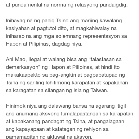
at pundamental na norma ng relasyong pandaigdig.
Inihayag na ng panig Tsino ang mariing kawalang
kasiyahan at pagtutol dito, at magkahiwalay na
iniharap na ang mga solemnang representasyon sa
Hapon at Pilipinas, dagdag niya.
Ani Mao, ilegal at walang bisa ang “talastasan sa
demarkasyon” ng Hapon at Pilipinas, at hindi ito
makakaapekto sa pag-angkin at pagpapatupad ng
Tsina ng sariling lehitimong karapatan at kapakanan
sa karagatan sa silangan ng Isla ng Taiwan.
Hinimok niya ang dalawang bansa na agarang itigil
ang anumang aksyong lumalapastangan sa karapatan
at kapakanang pandagat ng Tsina, at pangalagaan
ang kapayapaan at katatagan ng rehiyon sa
pamamagitan ng aktuwal na aksyon.