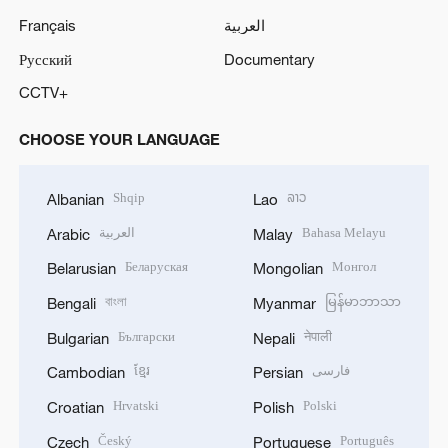
Français
العربية
Русский
Documentary
CCTV+
CHOOSE YOUR LANGUAGE
Shqip
ລາວ
Albanian
Lao
العربية
Bahasa Melayu
Arabic
Malay
Беларуская
Монгол
Belarusian
Mongolian
বাংলা
မြန်မာဘာသာ
Bengali
Myanmar
Български
नेपाली
Bulgarian
Nepali
ខ្មែរ
فارسی
Cambodian
Persian
Hrvatski
Polski
Croatian
Polish
Český
Português
Czech
Portuguese