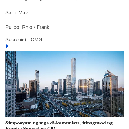
Salin: Vera
Pulido: Rhio / Frank
Source(s)：CMG
Simposyum ng mga di-komunista, itinaguyod ng
Komite Sentral ng CPC