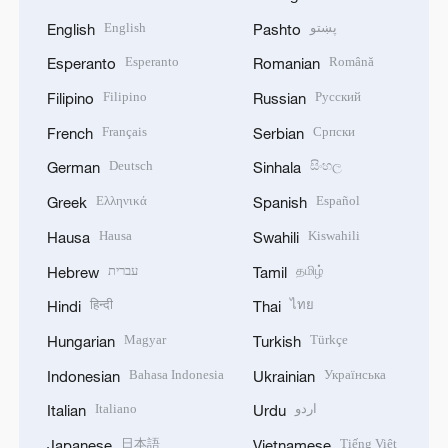
English
پښتو
English
Pashto
Esperanto
Română
Esperanto
Romanian
Filipino
Русский
Filipino
Russian
Français
Српски
French
Serbian
Deutsch
සිංහල
German
Sinhala
Ελληνικά
Español
Greek
Spanish
Hausa
Kiswahili
Hausa
Swahili
עברית
தமிழ்
Hebrew
Tamil
हिन्दी
ไทย
Hindi
Thai
Magyar
Türkçe
Hungarian
Turkish
Bahasa Indonesia
Українська
Indonesian
Ukrainian
Italiano
اردو
Italian
Urdu
日本語
Tiếng Việt
Japanese
Vietnamese