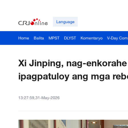
Language
Home
Balita
MPST
DLYST
Komentaryo
V-Day Com
Xi Jinping, nag-enkorahe
ipagpatuloy ang mga reb
13:27:59,31-May-2026