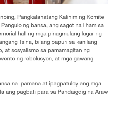
Jinping, Pangkalahatang Kalihim ng Komite
t Pangulo ng bansa, ang sagot na liham sa
orial hall ng mga pinagmulang lugar ng
ngang Tsina, bilang papuri sa kanilang
o, at sosyalismo sa pamamagitan ng
uwento ng rebolusyon, at mga gawang
bansa na ipamana at ipagpatuloy ang mga
nila ang pagbati para sa Pandaigdig na Araw