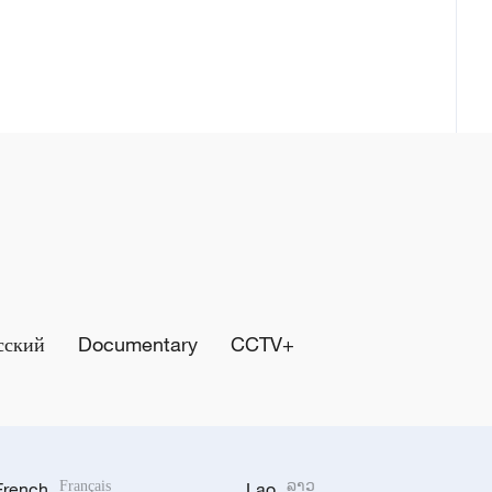
сский
Documentary
CCTV+
French
Français
Lao
ລາວ