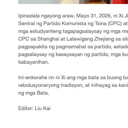
Ipinadala ngayong araw, Mayo 31, 2026, ni Xi 
Sentral ng Partido Komunista ng Tsina (CPC) a
mga estudyanteng tagapagsalaysay ng mga mem
CPC sa Shanghai at Lalawigang Zhejiang sa sila
pagpapakita ng pagmamahal sa partido, estad
pagsalaysay ng kasaysayan ng partido, mga k
kabayanihan.
Ini-enkorahe rin ni Xi ang mga bata sa buong 
rebolusyonaryong tradisyon, at inihayag sa ka
ng mga Bata.
Editor: Liu Kai