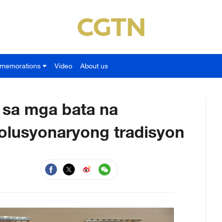
memorations
Video
About us
 sa mga bata na
olusyonaryong tradisyon