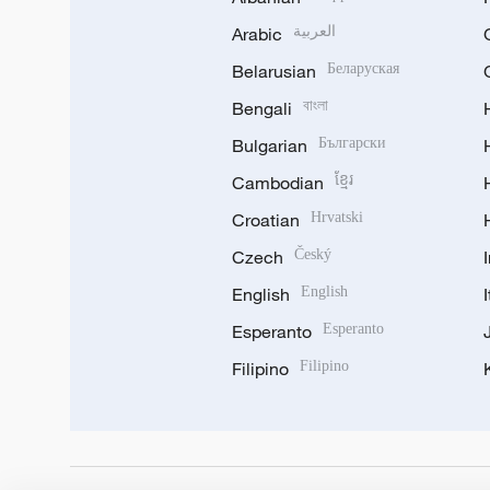
Arabic
العربية
Belarusian
Беларуская
Bengali
বাংলা
Bulgarian
Български
Cambodian
ខ្មែរ
Croatian
Hrvatski
Czech
Český
English
English
Esperanto
Esperanto
Filipino
Filipino