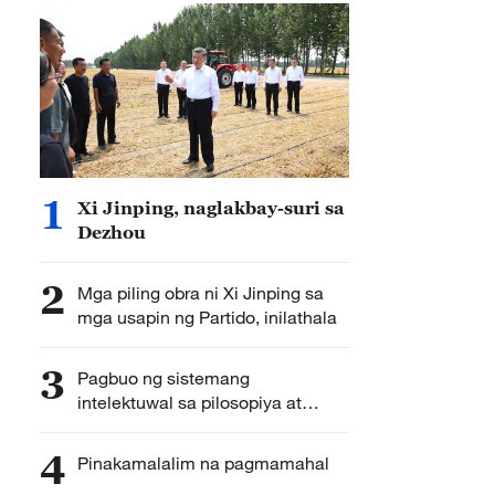
1
Xi Jinping, naglakbay-suri sa
Dezhou
2
Mga piling obra ni Xi Jinping sa
mga usapin ng Partido, inilathala
3
Pagbuo ng sistemang
intelektuwal sa pilosopiya at
agham panlipunan, dapat
pabilisin – Xi Jinping
4
Pinakamalalim na pagmamahal