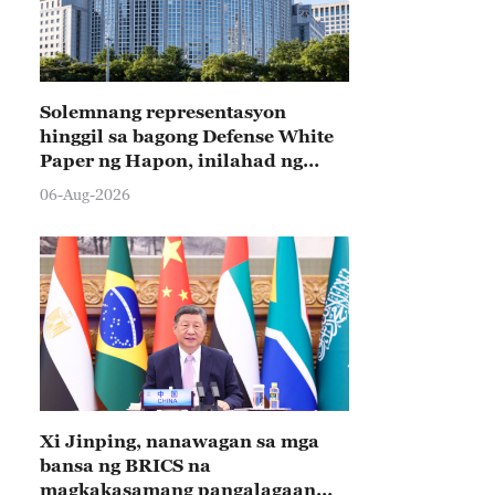
Solemnang representasyon
hinggil sa bagong Defense White
Paper ng Hapon, inilahad ng
Tsina
06-Aug-2026
Xi Jinping, nanawagan sa mga
bansa ng BRICS na
magkakasamang pangalagaan