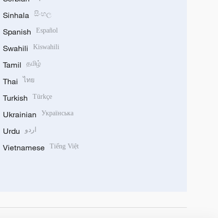
Sinhala
සිංහල
Spanish
Español
Swahili
Kiswahili
Tamil
தமிழ்
Thai
ไทย
Turkish
Türkçe
Ukrainian
Українська
Urdu
اردو
Vietnamese
Tiếng Việt