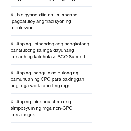
ang multilateralismo
Xi, binigyang-diin na kailangang
ipagpatuloy ang tradisyon ng
rebolusyon
Xi Jinping, inihandog ang bangketeng
panalubong sa mga dayuhang
panauhing kalahok sa SCO Summit
Xi Jinping, nangulo sa pulong ng
pamunuan ng CPC para pakinggan
ang mga work report ng mga
institusyon ng bansa
Xi Jinping, pinanguluhan ang
simposyum ng mga non-CPC
personages