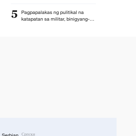
5
Pagpapalakas ng pulitikal na
katapatan sa militar, binigyang-
diin ni Xi Jinping
Serbian
Српски