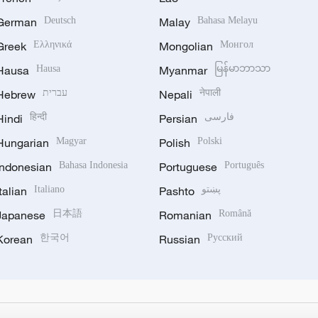
German
Deutsch
Malay
Bahasa Melayu
Greek
Ελληνικά
Mongolian
Монгол
Hausa
Hausa
Myanmar
မြန်မာဘာသာ
Hebrew
עברית
Nepali
नेपाली
Hindi
हिन्दी
Persian
فارسی
Hungarian
Magyar
Polish
Polski
Indonesian
Bahasa Indonesia
Portuguese
Português
Italian
Italiano
Pashto
پښتو
Japanese
日本語
Romanian
Română
Korean
한국어
Russian
Русский