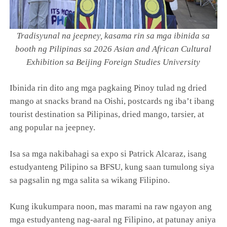
Tradisyunal na jeepney, kasama rin sa mga ibinida sa
booth ng Pilipinas sa 2026 Asian and African Cultural
Exhibition sa Beijing Foreign Studies University
Ibinida rin dito ang mga pagkaing Pinoy tulad ng dried
mango at snacks brand na Oishi, postcards ng iba’t ibang
tourist destination sa Pilipinas, dried mango, tarsier, at
ang popular na jeepney.
Isa sa mga nakibahagi sa expo si Patrick Alcaraz, isang
estudyanteng Pilipino sa BFSU, kung saan tumulong siya
sa pagsalin ng mga salita sa wikang Filipino.
Kung ikukumpara noon, mas marami na raw ngayon ang
mga estudyanteng nag-aaral ng Filipino, at patunay aniya