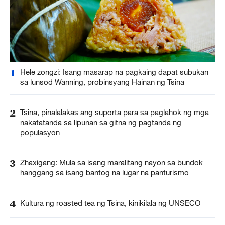
1
Hele zongzi: Isang masarap na pagkaing dapat subukan
sa lunsod Wanning, probinsyang Hainan ng Tsina
2
Tsina, pinalalakas ang suporta para sa paglahok ng mga
nakatatanda sa lipunan sa gitna ng pagtanda ng
populasyon
3
Zhaxigang: Mula sa isang maralitang nayon sa bundok
hanggang sa isang bantog na lugar na panturismo
4
Kultura ng roasted tea ng Tsina, kinikilala ng UNSECO