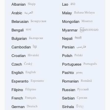
Shqip
ລາວ
Albanian
Lao
العربية
Bahasa Melayu
Arabic
Malay
Беларуская
Монгол
Belarusian
Mongolian
বাংলা
မြန်မာဘာသာ
Bengali
Myanmar
Български
नेपाली
Bulgarian
Nepali
ខ្មែរ
فارسی
Cambodian
Persian
Hrvatski
Polski
Croatian
Polish
Český
Português
Czech
Portuguese
English
پښتو
English
Pashto
Esperanto
Română
Esperanto
Romanian
Filipino
Русский
Filipino
Russian
Français
Српски
French
Serbian
Deutsch
සිංහල
German
Sinhala