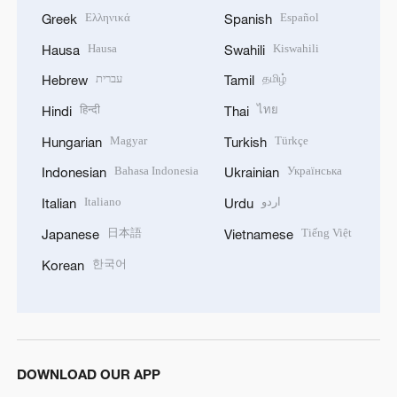
Ελληνικά
Español
Greek
Spanish
Hausa
Kiswahili
Hausa
Swahili
עברית
தமிழ்
Hebrew
Tamil
हिन्दी
ไทย
Hindi
Thai
Magyar
Türkçe
Hungarian
Turkish
Bahasa Indonesia
Українська
Indonesian
Ukrainian
Italiano
اردو
Italian
Urdu
日本語
Tiếng Việt
Japanese
Vietnamese
한국어
Korean
DOWNLOAD OUR APP