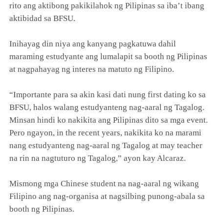
rito ang aktibong pakikilahok ng Pilipinas sa iba’t ibang
aktibidad sa BFSU.
Inihayag din niya ang kanyang pagkatuwa dahil
maraming estudyante ang lumalapit sa booth ng Pilipinas
at nagpahayag ng interes na matuto ng Filipino.
“Importante para sa akin kasi dati nung first dating ko sa
BFSU, halos walang estudyanteng nag-aaral ng Tagalog.
Minsan hindi ko nakikita ang Pilipinas dito sa mga event.
Pero ngayon, in the recent years, nakikita ko na marami
nang estudyanteng nag-aaral ng Tagalog at may teacher
na rin na nagtuturo ng Tagalog,” ayon kay Alcaraz.
Mismong mga Chinese student na nag-aaral ng wikang
Filipino ang nag-organisa at nagsilbing punong-abala sa
booth ng Pilipinas.