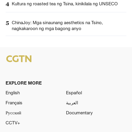
4
Kultura ng roasted tea ng Tsina, kinikilala ng UNSECO
5
ChinaJoy: Mga sinaunang aesthetics na Tsino,
nagkakaroon ng mga bagong anyo
EXPLORE MORE
English
Español
Français
العربية
Русский
Documentary
CCTV+