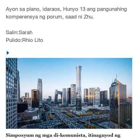
Ayon sa plano, idaraos, Hunyo 13 ang pangunahing
komperensya ng porum, saad ni Zhu.
Salin:Sarah
Pulido:Rhio Lito
Simposyum ng mga di-komunista, itinaguyod ng