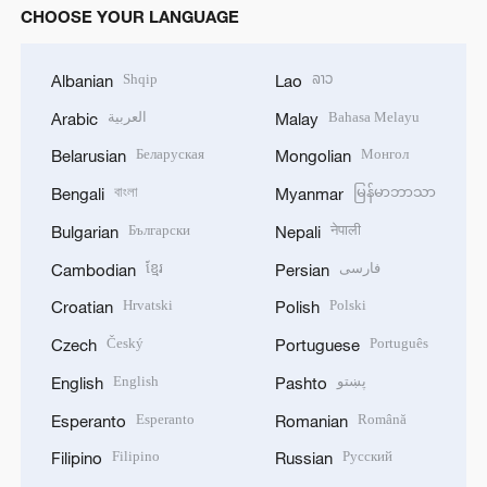
CHOOSE YOUR LANGUAGE
Shqip
ລາວ
Albanian
Lao
العربية
Bahasa Melayu
Arabic
Malay
Беларуская
Монгол
Belarusian
Mongolian
বাংলা
မြန်မာဘာသာ
Bengali
Myanmar
Български
नेपाली
Bulgarian
Nepali
ខ្មែរ
فارسی
Cambodian
Persian
Hrvatski
Polski
Croatian
Polish
Český
Português
Czech
Portuguese
English
پښتو
English
Pashto
Esperanto
Română
Esperanto
Romanian
Filipino
Русский
Filipino
Russian