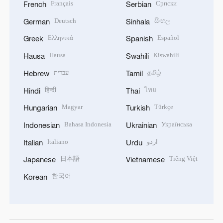
Français
Српски
French
Serbian
Deutsch
සිංහල
German
Sinhala
Ελληνικά
Español
Greek
Spanish
Hausa
Kiswahili
Hausa
Swahili
עברית
தமிழ்
Hebrew
Tamil
हिन्दी
ไทย
Hindi
Thai
Magyar
Türkçe
Hungarian
Turkish
Bahasa Indonesia
Українська
Indonesian
Ukrainian
Italiano
اردو
Italian
Urdu
日本語
Tiếng Việt
Japanese
Vietnamese
한국어
Korean