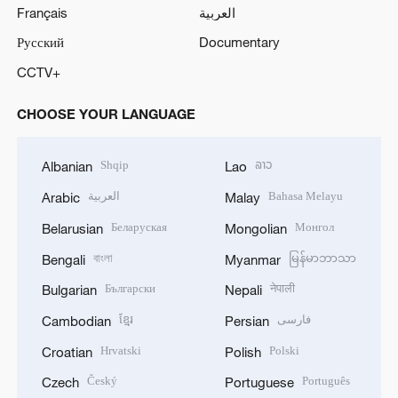
Français
العربية
Русский
Documentary
CCTV+
CHOOSE YOUR LANGUAGE
Shqip
ລາວ
Albanian
Lao
العربية
Bahasa Melayu
Arabic
Malay
Беларуская
Монгол
Belarusian
Mongolian
বাংলা
မြန်မာဘာသာ
Bengali
Myanmar
Български
नेपाली
Bulgarian
Nepali
ខ្មែរ
فارسی
Cambodian
Persian
Hrvatski
Polski
Croatian
Polish
Český
Português
Czech
Portuguese