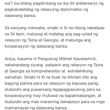
isa’t isa bilang pagdiriwang sa ika-34 anibersaryo ng
pagkakatatatag ng relasyong diplomatiko ng
dalawang bansa.
Sa kanyang mensahe, sinabi ni Xi na nitong nakalipas
na 34 taon, malusog at matatag ang pag-unlad ng
relasyon ng Tsina at Georgia, at mabunga ang
kooperasyon ng dalawang bansa.
Aniya, kasama ni Pangulong Mikheil Kavelashvili,
nakahandang siyang pataasin ang relasyon ng Tsina
at Georgia sa komprehensibo at estratehikong
samahan. Sinabi ni Xi na tiyak na lilikhain nito ang
bagong pahina para sa relasyon ng kapuwa panig,
dudulutin ang puwersang tagapagpasulong para sa
kooperasyong may mutuwal na kapakinabangan, at
dudulutin ang mas maraming benepisyo para sa mga
mamamayan ng dalawang bansa.