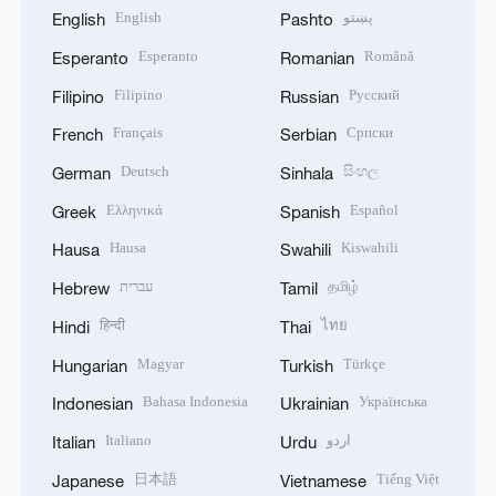
English
پښتو
English
Pashto
Esperanto
Română
Esperanto
Romanian
Filipino
Русский
Filipino
Russian
Français
Српски
French
Serbian
Deutsch
සිංහල
German
Sinhala
Ελληνικά
Español
Greek
Spanish
Hausa
Kiswahili
Hausa
Swahili
עברית
தமிழ்
Hebrew
Tamil
हिन्दी
ไทย
Hindi
Thai
Magyar
Türkçe
Hungarian
Turkish
Bahasa Indonesia
Українська
Indonesian
Ukrainian
Italiano
اردو
Italian
Urdu
日本語
Tiếng Việt
Japanese
Vietnamese