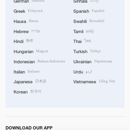
Deutsch
සිංහල
German
Sinhala
Ελληνικά
Español
Greek
Spanish
Hausa
Kiswahili
Hausa
Swahili
עברית
தமிழ்
Hebrew
Tamil
हिन्दी
ไทย
Hindi
Thai
Magyar
Türkçe
Hungarian
Turkish
Bahasa Indonesia
Українська
Indonesian
Ukrainian
Italiano
اردو
Italian
Urdu
日本語
Tiếng Việt
Japanese
Vietnamese
한국어
Korean
DOWNLOAD OUR APP