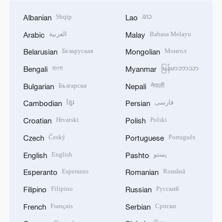
Shqip
ລາວ
Albanian
Lao
العربية
Bahasa Melayu
Arabic
Malay
Беларуская
Монгол
Belarusian
Mongolian
বাংলা
မြန်မာဘာသာ
Bengali
Myanmar
Български
नेपाली
Bulgarian
Nepali
ខ្មែរ
فارسی
Cambodian
Persian
Hrvatski
Polski
Croatian
Polish
Český
Português
Czech
Portuguese
English
پښتو
English
Pashto
Esperanto
Română
Esperanto
Romanian
Filipino
Русский
Filipino
Russian
Français
Српски
French
Serbian