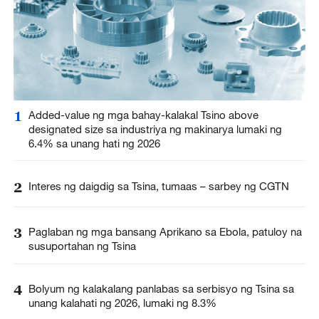
1
Added-value ng mga bahay-kalakal Tsino above
designated size sa industriya ng makinarya lumaki ng
6.4% sa unang hati ng 2026
2
Interes ng daigdig sa Tsina, tumaas – sarbey ng CGTN
3
Paglaban ng mga bansang Aprikano sa Ebola, patuloy na
susuportahan ng Tsina
4
Bolyum ng kalakalang panlabas sa serbisyo ng Tsina sa
unang kalahati ng 2026, lumaki ng 8.3%