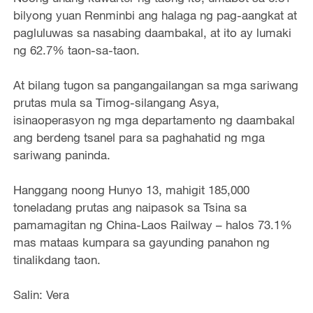
bilyong yuan Renminbi ang halaga ng pag-aangkat at
pagluluwas sa nasabing daambakal, at ito ay lumaki
ng 62.7% taon-sa-taon.
At bilang tugon sa pangangailangan sa mga sariwang
prutas mula sa Timog-silangang Asya,
isinaoperasyon ng mga departamento ng daambakal
ang berdeng tsanel para sa paghahatid ng mga
sariwang paninda.
Hanggang noong Hunyo 13, mahigit 185,000
toneladang prutas ang naipasok sa Tsina sa
pamamagitan ng China-Laos Railway – halos 73.1%
mas mataas kumpara sa gayunding panahon ng
tinalikdang taon.
Salin: Vera