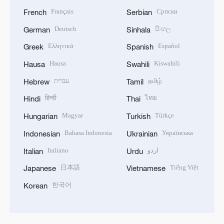
Français
Српски
French
Serbian
Deutsch
සිංහල
German
Sinhala
Ελληνικά
Español
Greek
Spanish
Hausa
Kiswahili
Hausa
Swahili
עברית
தமிழ்
Hebrew
Tamil
हिन्दी
ไทย
Hindi
Thai
Magyar
Türkçe
Hungarian
Turkish
Bahasa Indonesia
Українська
Indonesian
Ukrainian
Italiano
اردو
Italian
Urdu
日本語
Tiếng Việt
Japanese
Vietnamese
한국어
Korean