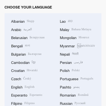
CHOOSE YOUR LANGUAGE
Shqip
ລາວ
Albanian
Lao
العربية
Bahasa Melayu
Arabic
Malay
Беларуская
Монгол
Belarusian
Mongolian
বাংলা
မြန်မာဘာသာ
Bengali
Myanmar
Български
नेपाली
Bulgarian
Nepali
ខ្មែរ
فارسی
Cambodian
Persian
Hrvatski
Polski
Croatian
Polish
Český
Português
Czech
Portuguese
English
پښتو
English
Pashto
Esperanto
Română
Esperanto
Romanian
Filipino
Русский
Filipino
Russian