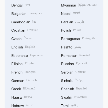
বাংলা
မြန်မာဘာသာ
Bengali
Myanmar
Български
नेपाली
Bulgarian
Nepali
ខ្មែរ
فارسی
Cambodian
Persian
Hrvatski
Polski
Croatian
Polish
Český
Português
Czech
Portuguese
English
پښتو
English
Pashto
Esperanto
Română
Esperanto
Romanian
Filipino
Русский
Filipino
Russian
Français
Српски
French
Serbian
Deutsch
සිංහල
German
Sinhala
Ελληνικά
Español
Greek
Spanish
Hausa
Kiswahili
Hausa
Swahili
עברית
தமிழ்
Hebrew
Tamil