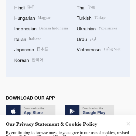
हिन्दी
ไทย
Hindi
Thai
Magyar
Türkçe
Hungarian
Turkish
Bahasa Indonesia
Українська
Indonesian
Ukrainian
Italiano
اردو
Italian
Urdu
日本語
Tiếng Việt
Japanese
Vietnamese
한국어
Korean
DOWNLOAD OUR APP
Our Privacy Statement & Cookie Policy
By continuing to browse our site you agree to our use of cookies, revised