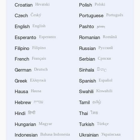
Hrvatski
Polski
Croatian
Polish
Český
Português
Czech
Portuguese
English
پښتو
English
Pashto
Esperanto
Română
Esperanto
Romanian
Filipino
Русский
Filipino
Russian
Français
Српски
French
Serbian
Deutsch
සිංහල
German
Sinhala
Ελληνικά
Español
Greek
Spanish
Hausa
Kiswahili
Hausa
Swahili
עברית
தமிழ்
Hebrew
Tamil
हिन्दी
ไทย
Hindi
Thai
Magyar
Türkçe
Hungarian
Turkish
Bahasa Indonesia
Українська
Indonesian
Ukrainian