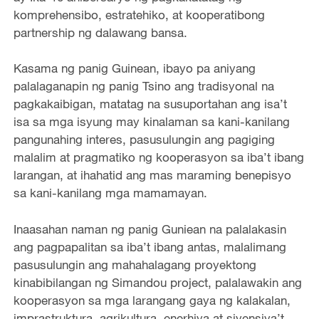
komprehensibo, estratehiko, at kooperatibong
partnership ng dalawang bansa.
Kasama ng panig Guinean, ibayo pa aniyang
palalaganapin ng panig Tsino ang tradisyonal na
pagkakaibigan, matatag na susuportahan ang isa’t
isa sa mga isyung may kinalaman sa kani-kanilang
pangunahing interes, pasusulungin ang pagiging
malalim at pragmatiko ng kooperasyon sa iba’t ibang
larangan, at ihahatid ang mas maraming benepisyo
sa kani-kanilang mga mamamayan.
Inaasahan naman ng panig Guniean na palalakasin
ang pagpapalitan sa iba’t ibang antas, malalimang
pasusulungin ang mahahalagang proyektong
kinabibilangan ng Simandou project, palalawakin ang
kooperasyon sa mga larangang gaya ng kalakalan,
imprastruktura, agrikultura, enerhiya at siyensiya’t