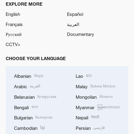
EXPLORE MORE
English
Español
Français
العربية
Русский
Documentary
CCTV+
CHOOSE YOUR LANGUAGE
Shqip
ລາວ
Albanian
Lao
العربية
Bahasa Melayu
Arabic
Malay
Беларуская
Монгол
Belarusian
Mongolian
বাংলা
မြန်မာဘာသာ
Bengali
Myanmar
Български
नेपाली
Bulgarian
Nepali
ខ្មែរ
فارسی
Cambodian
Persian