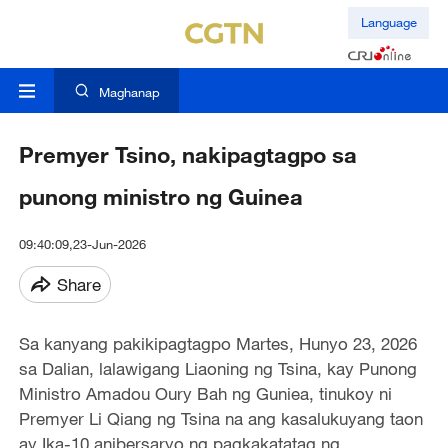
Language
Maghanap
Premyer Tsino, nakipagtagpo sa
punong ministro ng Guinea
09:40:09,23-Jun-2026
Share
Sa kanyang pakikipagtagpo Martes, Hunyo 23, 2026
sa Dalian, lalawigang Liaoning ng Tsina, kay Punong
Ministro Amadou Oury Bah ng Guniea, tinukoy ni
Premyer Li Qiang ng Tsina na ang kasalukuyang taon
ay Ika-10 anibersaryo ng pagkakatatag ng