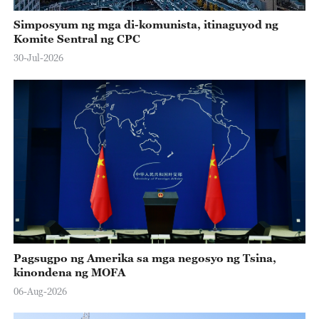
Simposyum ng mga di-komunista, itinaguyod ng
Komite Sentral ng CPC
30-Jul-2026
Pagsugpo ng Amerika sa mga negosyo ng Tsina,
kinondena ng MOFA
06-Aug-2026