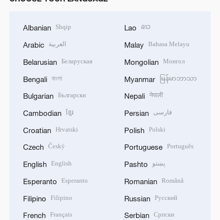
Shqip
ລາວ
Albanian
Lao
العربية
Bahasa Melayu
Arabic
Malay
Беларуская
Монгол
Belarusian
Mongolian
বাংলা
မြန်မာဘာသာ
Bengali
Myanmar
Български
नेपाली
Bulgarian
Nepali
ខ្មែរ
فارسی
Cambodian
Persian
Hrvatski
Polski
Croatian
Polish
Český
Português
Czech
Portuguese
English
پښتو
English
Pashto
Esperanto
Română
Esperanto
Romanian
Filipino
Русский
Filipino
Russian
Français
Српски
French
Serbian