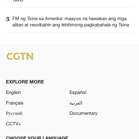
5
FM ng Tsina sa Amerika: maayos na hawakan ang mga
alitan at resolbahin ang lehitimong pagkabahala ng Tsina
EXPLORE MORE
English
Español
Français
العربية
Русский
Documentary
CCTV+
CHOOSE YOUR LANGUAGE