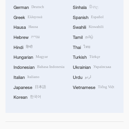
Deutsch
සිංහල
German
Sinhala
Ελληνικά
Español
Greek
Spanish
Hausa
Kiswahili
Hausa
Swahili
עברית
தமிழ்
Hebrew
Tamil
हिन्दी
ไทย
Hindi
Thai
Magyar
Türkçe
Hungarian
Turkish
Bahasa Indonesia
Українська
Indonesian
Ukrainian
Italiano
اردو
Italian
Urdu
日本語
Tiếng Việt
Japanese
Vietnamese
한국어
Korean