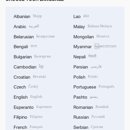
Shqip
ລາວ
Albanian
Lao
العربية
Bahasa Melayu
Arabic
Malay
Беларуская
Монгол
Belarusian
Mongolian
বাংলা
မြန်မာဘာသာ
Bengali
Myanmar
Български
नेपाली
Bulgarian
Nepali
ខ្មែរ
فارسی
Cambodian
Persian
Hrvatski
Polski
Croatian
Polish
Český
Português
Czech
Portuguese
English
پښتو
English
Pashto
Esperanto
Română
Esperanto
Romanian
Filipino
Русский
Filipino
Russian
Français
Српски
French
Serbian