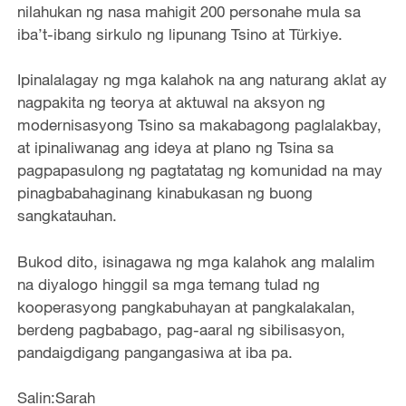
nilahukan ng nasa mahigit 200 personahe mula sa
iba’t-ibang sirkulo ng lipunang Tsino at Türkiye.
Ipinalalagay ng mga kalahok na ang naturang aklat ay
nagpakita ng teorya at aktuwal na aksyon ng
modernisasyong Tsino sa makabagong paglalakbay,
at ipinaliwanag ang ideya at plano ng Tsina sa
pagpapasulong ng pagtatatag ng komunidad na may
pinagbabahaginang kinabukasan ng buong
sangkatauhan.
Bukod dito, isinagawa ng mga kalahok ang malalim
na diyalogo hinggil sa mga temang tulad ng
kooperasyong pangkabuhayan at pangkalakalan,
berdeng pagbabago, pag-aaral ng sibilisasyon,
pandaigdigang pangangasiwa at iba pa.
Salin:Sarah