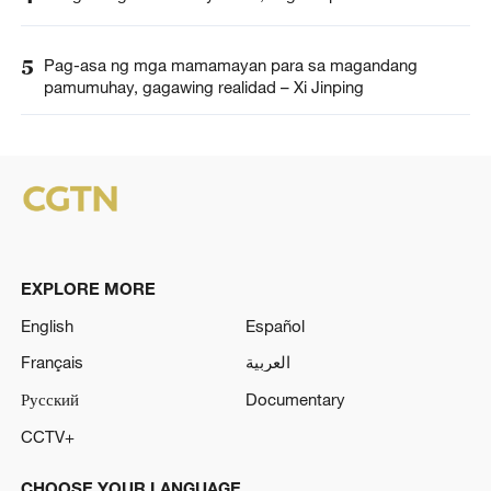
5
Pag-asa ng mga mamamayan para sa magandang
pamumuhay, gagawing realidad – Xi Jinping
EXPLORE MORE
English
Español
Français
العربية
Русский
Documentary
CCTV+
CHOOSE YOUR LANGUAGE