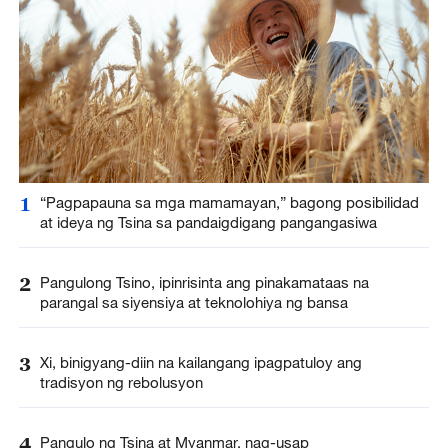
1
“Pagpapauna sa mga mamamayan,” bagong posibilidad
at ideya ng Tsina sa pandaigdigang pangangasiwa
2
Pangulong Tsino, ipinrisinta ang pinakamataas na
parangal sa siyensiya at teknolohiya ng bansa
3
Xi, binigyang-diin na kailangang ipagpatuloy ang
tradisyon ng rebolusyon
4
Pangulo ng Tsina at Myanmar, nag-usap