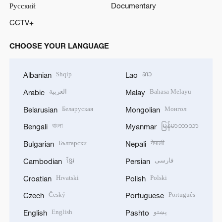
Русский
Documentary
CCTV+
CHOOSE YOUR LANGUAGE
Shqip
ລາວ
Albanian
Lao
العربية
Bahasa Melayu
Arabic
Malay
Беларуская
Монгол
Belarusian
Mongolian
বাংলা
မြန်မာဘာသာ
Bengali
Myanmar
Български
नेपाली
Bulgarian
Nepali
ខ្មែរ
فارسی
Cambodian
Persian
Hrvatski
Polski
Croatian
Polish
Český
Português
Czech
Portuguese
English
پښتو
English
Pashto