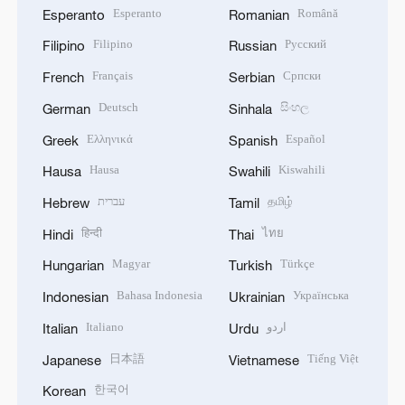
Esperanto
Română
Esperanto
Romanian
Filipino
Русский
Filipino
Russian
Français
Српски
French
Serbian
Deutsch
සිංහල
German
Sinhala
Ελληνικά
Español
Greek
Spanish
Hausa
Kiswahili
Hausa
Swahili
עברית
தமிழ்
Hebrew
Tamil
हिन्दी
ไทย
Hindi
Thai
Magyar
Türkçe
Hungarian
Turkish
Bahasa Indonesia
Українська
Indonesian
Ukrainian
Italiano
اردو
Italian
Urdu
日本語
Tiếng Việt
Japanese
Vietnamese
한국어
Korean