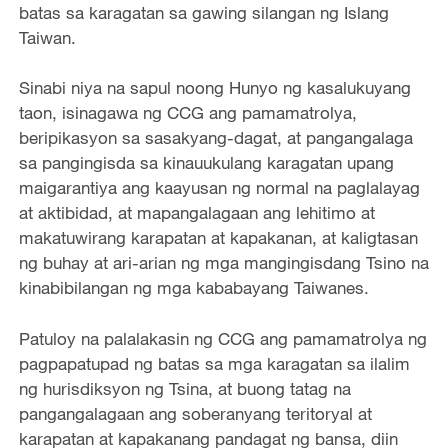
batas sa karagatan sa gawing silangan ng Islang
Taiwan.
Sinabi niya na sapul noong Hunyo ng kasalukuyang
taon, isinagawa ng CCG ang pamamatrolya,
beripikasyon sa sasakyang-dagat, at pangangalaga
sa pangingisda sa kinauukulang karagatan upang
maigarantiya ang kaayusan ng normal na paglalayag
at aktibidad, at mapangalagaan ang lehitimo at
makatuwirang karapatan at kapakanan, at kaligtasan
ng buhay at ari-arian ng mga mangingisdang Tsino na
kinabibilangan ng mga kababayang Taiwanes.
Patuloy na palalakasin ng CCG ang pamamatrolya ng
pagpapatupad ng batas sa mga karagatan sa ilalim
ng hurisdiksyon ng Tsina, at buong tatag na
pangangalagaan ang soberanyang teritoryal at
karapatan at kapakanang pandagat ng bansa, diin