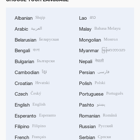
Shqip
ລາວ
Albanian
Lao
العربية
Bahasa Melayu
Arabic
Malay
Беларуская
Монгол
Belarusian
Mongolian
বাংলা
မြန်မာဘာသာ
Bengali
Myanmar
Български
नेपाली
Bulgarian
Nepali
ខ្មែរ
فارسی
Cambodian
Persian
Hrvatski
Polski
Croatian
Polish
Český
Português
Czech
Portuguese
English
پښتو
English
Pashto
Esperanto
Română
Esperanto
Romanian
Filipino
Русский
Filipino
Russian
Français
Српски
French
Serbian