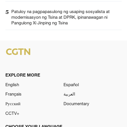
5
Patuloy na pagpapasulong ng usaping sosyalista at
modernisasyon ng Tsina at DPRK, ipinanawagan ni
Pangulong Xi Jinping ng Tsina
EXPLORE MORE
English
Español
Français
العربية
Русский
Documentary
CCTV+
CHOOSE YOUR LANGUAGE