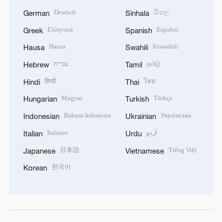
Deutsch
සිංහල
German
Sinhala
Ελληνικά
Español
Greek
Spanish
Hausa
Kiswahili
Hausa
Swahili
עברית
தமிழ்
Hebrew
Tamil
हिन्दी
ไทย
Hindi
Thai
Magyar
Türkçe
Hungarian
Turkish
Bahasa Indonesia
Українська
Indonesian
Ukrainian
Italiano
اردو
Italian
Urdu
日本語
Tiếng Việt
Japanese
Vietnamese
한국어
Korean