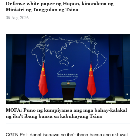
Defense white paper ng Hapon, kinondena ng
Ministri ng Tanggulan ng Tsina
05-Aug-2026
MOFA: Puno ng kumpiyansa ang mga bahay-kalakal
ng iba’t ibang bansa sa kabuhayang Tsino
CGTN Poll: dapat isagawa ng iba’t ibang bansa ang aktuwal