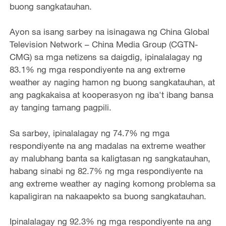
buong sangkatauhan.
Ayon sa isang sarbey na isinagawa ng China Global
Television Network – China Media Group (CGTN-
CMG) sa mga netizens sa daigdig, ipinalalagay ng
83.1% ng mga respondiyente na ang extreme
weather ay naging hamon ng buong sangkatauhan, at
ang pagkakaisa at kooperasyon ng iba't ibang bansa
ay tanging tamang pagpili.
Sa sarbey, ipinalalagay ng 74.7% ng mga
respondiyente na ang madalas na extreme weather
ay malubhang banta sa kaligtasan ng sangkatauhan,
habang sinabi ng 82.7% ng mga respondiyente na
ang extreme weather ay naging komong problema sa
kapaligiran na nakaapekto sa buong sangkatauhan.
Ipinalalagay ng 92.3% ng mga respondiyente na ang