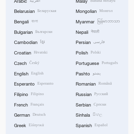
العربية
Bahasa Melayu
Arabic
Malay
Беларуская
Монгол
Belarusian
Mongolian
বাংলা
မြန်မာဘာသာ
Bengali
Myanmar
Български
नेपाली
Bulgarian
Nepali
ខ្មែរ
فارسی
Cambodian
Persian
Hrvatski
Polski
Croatian
Polish
Český
Português
Czech
Portuguese
English
پښتو
English
Pashto
Esperanto
Română
Esperanto
Romanian
Filipino
Русский
Filipino
Russian
Français
Српски
French
Serbian
Deutsch
සිංහල
German
Sinhala
Ελληνικά
Español
Greek
Spanish