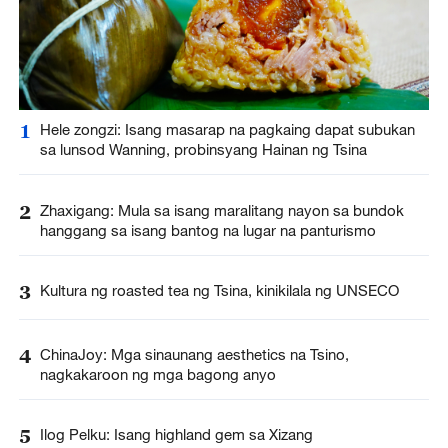
1
Hele zongzi: Isang masarap na pagkaing dapat subukan
sa lunsod Wanning, probinsyang Hainan ng Tsina
2
Zhaxigang: Mula sa isang maralitang nayon sa bundok
hanggang sa isang bantog na lugar na panturismo
3
Kultura ng roasted tea ng Tsina, kinikilala ng UNSECO
4
ChinaJoy: Mga sinaunang aesthetics na Tsino,
nagkakaroon ng mga bagong anyo
5
Ilog Pelku: Isang highland gem sa Xizang