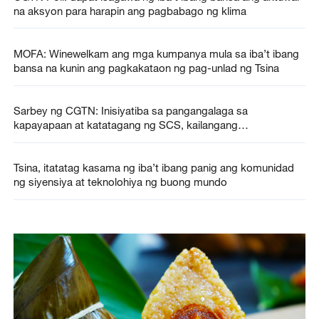
na aksyon para harapin ang pagbabago ng klima
MOFA: Winewelkam ang mga kumpanya mula sa iba’t ibang
bansa na kunin ang pagkakataon ng pag-unlad ng Tsina
Sarbey ng CGTN: Inisiyatiba sa pangangalaga sa
kapayapaan at katatagang ng SCS, kailangang
mapasakamay ng mga bansa sa rehiyon
Tsina, itatatag kasama ng iba’t ibang panig ang komunidad
ng siyensiya at teknolohiya ng buong mundo