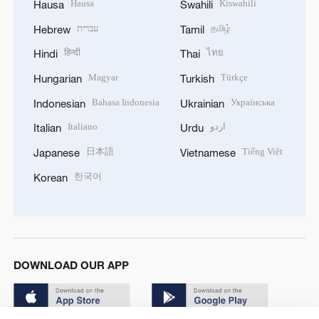
Hausa
Kiswahili
Hausa
Swahili
עברית
தமிழ்
Hebrew
Tamil
हिन्दी
ไทย
Hindi
Thai
Magyar
Türkçe
Hungarian
Turkish
Bahasa Indonesia
Українська
Indonesian
Ukrainian
Italiano
اردو
Italian
Urdu
日本語
Tiếng Việt
Japanese
Vietnamese
한국어
Korean
DOWNLOAD OUR APP