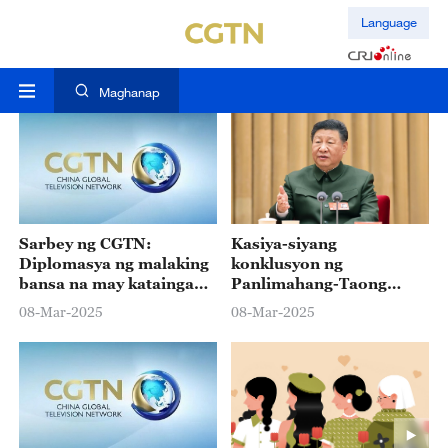
Language
Maghanap
Sarbey ng CGTN:
Kasiya-siyang
Diplomasya ng malaking
konklusyon ng
bansa na may kataingang
Panlimahang-Taong
Tsino, pinapurihan ng
Plano sa kaunlarang
08-Mar-2025
08-Mar-2025
mga respondente
militar, ipinanawagan ng
Pangulong Tsino