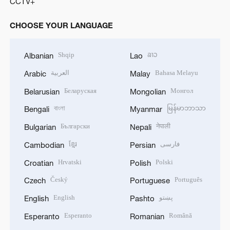
CCTV+
CHOOSE YOUR LANGUAGE
Shqip
ລາວ
Albanian
Lao
العربية
Bahasa Melayu
Arabic
Malay
Беларуская
Монгол
Belarusian
Mongolian
বাংলা
မြန်မာဘာသာ
Bengali
Myanmar
Български
नेपाली
Bulgarian
Nepali
ខ្មែរ
فارسی
Cambodian
Persian
Hrvatski
Polski
Croatian
Polish
Český
Português
Czech
Portuguese
English
پښتو
English
Pashto
Esperanto
Română
Esperanto
Romanian