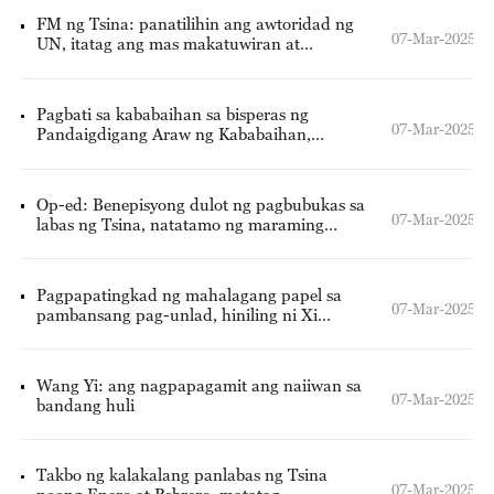
FM ng Tsina: panatilihin ang awtoridad ng
07-Mar-2025
UN, itatag ang mas makatuwiran at
makatarungang sistema ng pagsasaayos sa
mundo
Pagbati sa kababaihan sa bisperas ng
07-Mar-2025
Pandaigdigang Araw ng Kababaihan,
ipinaabot ni Xi
Op-ed: Benepisyong dulot ng pagbubukas sa
07-Mar-2025
labas ng Tsina, natatamo ng maraming
bansa kabilang ang Pilipinas
Pagpapatingkad ng mahalagang papel sa
07-Mar-2025
pambansang pag-unlad, hiniling ni Xi
Jinping sa Jiangsu nitong 3 taong singkad
Wang Yi: ang nagpapagamit ang naiiwan sa
07-Mar-2025
bandang huli
Takbo ng kalakalang panlabas ng Tsina
07-Mar-2025