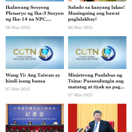
Ikalawang Sesyong
Saludo sa kanyang lakas!
Plenaryo ng Ika-3 Sesyon
Maningning ang bawat
ng Ika-14 na NPC,
paglalakbay!
dinaluhan ng mga lider
08-Mar-2025
08-Mar-2025
ng CPC at bansa
Wang Yi: Ang Taiwan ay
Ministrong Panlabas ng
hindi isang bansa
Tsina: Pasusulungin ang
matatag at tiyak na pag-
07-Mar-2025
unlad ng daigdig
07-Mar-2025