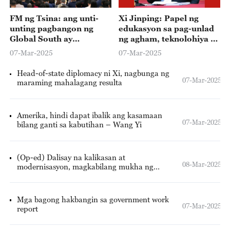
FM ng Tsina: ang unti-
Xi Jinping: Papel ng
unting pagbangon ng
edukasyon sa pag-unlad
Global South ay
ng agham, teknolohiya at
pinakamatingkad na
talent, mahalaga
07-Mar-2025
07-Mar-2025
palatandaan ng
panahong ito.
Head-of-state diplomacy ni Xi, nagbunga ng
07-Mar-2025
maraming mahalagang resulta
Amerika, hindi dapat ibalik ang kasamaan
07-Mar-2025
bilang ganti sa kabutihan – Wang Yi
(Op-ed) Dalisay na kalikasan at
08-Mar-2025
modernisasyon, magkabilang mukha ng
isang barya: tagasulong ng pag-unlad ng
Pilipinas at Tsina
Mga bagong hakbangin sa government work
07-Mar-2025
report