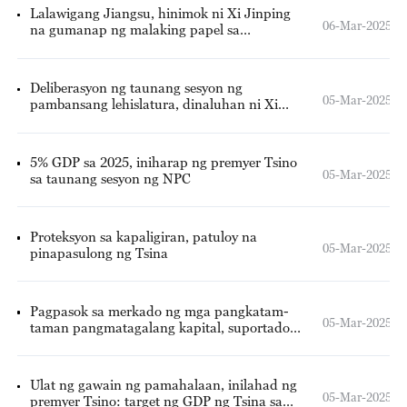
Lalawigang Jiangsu, hinimok ni Xi Jinping
06-Mar-2025
na gumanap ng malaking papel sa
pambansang pag-unlad
Deliberasyon ng taunang sesyon ng
05-Mar-2025
pambansang lehislatura, dinaluhan ni Xi
Jinping
5% GDP sa 2025, iniharap ng premyer Tsino
05-Mar-2025
sa taunang sesyon ng NPC
Proteksyon sa kapaligiran, patuloy na
05-Mar-2025
pinapasulong ng Tsina
Pagpasok sa merkado ng mga pangkatam-
05-Mar-2025
taman pangmatagalang kapital, suportado
ng Tsina
Ulat ng gawain ng pamahalaan, inilahad ng
05-Mar-2025
premyer Tsino: target ng GDP ng Tsina sa