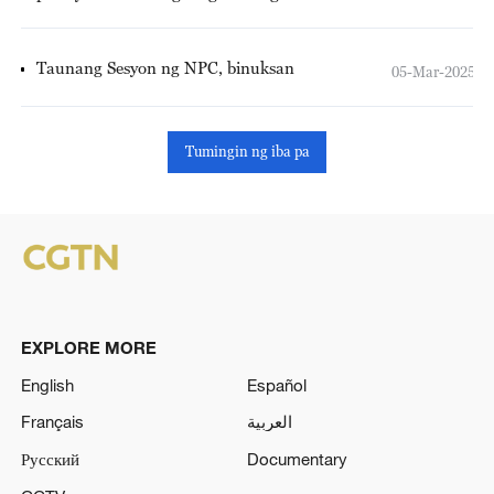
2025, 5%
Taunang Sesyon ng NPC, binuksan
05-Mar-2025
Tumingin ng iba pa
EXPLORE MORE
English
Español
Français
العربية
Русский
Documentary