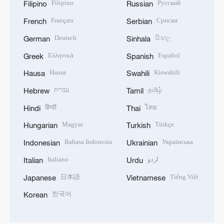
Filipino
Русский
Filipino
Russian
Français
Српски
French
Serbian
Deutsch
සිංහල
German
Sinhala
Ελληνικά
Español
Greek
Spanish
Hausa
Kiswahili
Hausa
Swahili
עברית
தமிழ்
Hebrew
Tamil
हिन्दी
ไทย
Hindi
Thai
Magyar
Türkçe
Hungarian
Turkish
Bahasa Indonesia
Українська
Indonesian
Ukrainian
Italiano
اردو
Italian
Urdu
日本語
Tiếng Việt
Japanese
Vietnamese
한국어
Korean