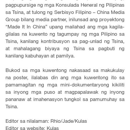
pagpupursige ng mga Konsulada Heneral ng Pilipinas
sa Tsina, at tulong ng Serbisyo Filipino – China Media
Group bilang media partner, inilunsad ang proyektong
“Made It In China” upang mailahad ang mga kagila-
gilalas na kuwento ng tagumpay ng mga Pilipino sa
Tsina, kanilang kontribusyon sa pag-unlad ng Tsina,
at mahalagang biyaya ng Tsina sa pagbuti ng
kanilang kabuhayan at pamilya.
Bukod sa mga kuwentong nakasaad sa makukulay
na poster, ilalabas din ang mga kuwentong ito sa
pamamagitan ng mga mini-dokumentaryong kikiliti
sa inyong mga puso at magpapalawak ng inyong
pananaw at imahenasyon tungkol sa pamumuhay sa
Tsina.
Editor sa nilalaman: Rhio/Jade/Kulas
Editor sa website: Kulas