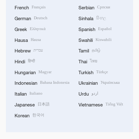
Français
Српски
French
Serbian
Deutsch
සිංහල
German
Sinhala
Ελληνικά
Español
Greek
Spanish
Hausa
Kiswahili
Hausa
Swahili
עברית
தமிழ்
Hebrew
Tamil
हिन्दी
ไทย
Hindi
Thai
Magyar
Türkçe
Hungarian
Turkish
Bahasa Indonesia
Українська
Indonesian
Ukrainian
Italiano
اردو
Italian
Urdu
日本語
Tiếng Việt
Japanese
Vietnamese
한국어
Korean