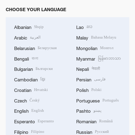
CHOOSE YOUR LANGUAGE
Shqip
ລາວ
Albanian
Lao
العربية
Bahasa Melayu
Arabic
Malay
Беларуская
Монгол
Belarusian
Mongolian
বাংলা
မြန်မာဘာသာ
Bengali
Myanmar
Български
नेपाली
Bulgarian
Nepali
ខ្មែរ
فارسی
Cambodian
Persian
Hrvatski
Polski
Croatian
Polish
Český
Português
Czech
Portuguese
English
پښتو
English
Pashto
Esperanto
Română
Esperanto
Romanian
Filipino
Русский
Filipino
Russian