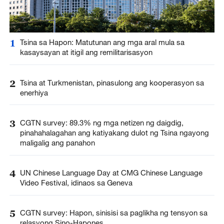
1
Tsina sa Hapon: Matutunan ang mga aral mula sa
kasaysayan at itigil ang remilitarisasyon
2
Tsina at Turkmenistan, pinasulong ang kooperasyon sa
enerhiya
3
CGTN survey: 89.3% ng mga netizen ng daigdig,
pinahahalagahan ang katiyakang dulot ng Tsina ngayong
maligalig ang panahon
4
UN Chinese Language Day at CMG Chinese Language
Video Festival, idinaos sa Geneva
5
CGTN survey: Hapon, sinisisi sa paglikha ng tensyon sa
relasyong Sino-Hapones