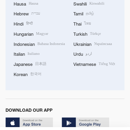
Hausa
Kiswahili
Hausa
Swahili
עברית
தமிழ்
Hebrew
Tamil
हिन्दी
ไทย
Hindi
Thai
Magyar
Türkçe
Hungarian
Turkish
Bahasa Indonesia
Українська
Indonesian
Ukrainian
Italiano
اردو
Italian
Urdu
日本語
Tiếng Việt
Japanese
Vietnamese
한국어
Korean
DOWNLOAD OUR APP