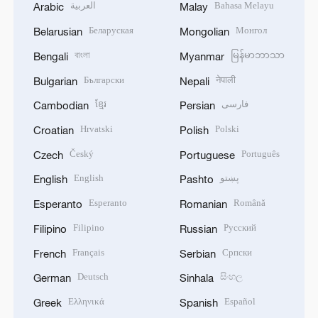
العربية
Bahasa Melayu
Arabic
Malay
Беларуская
Монгол
Belarusian
Mongolian
বাংলা
မြန်မာဘာသာ
Bengali
Myanmar
Български
नेपाली
Bulgarian
Nepali
ខ្មែរ
فارسی
Cambodian
Persian
Hrvatski
Polski
Croatian
Polish
Český
Português
Czech
Portuguese
English
پښتو
English
Pashto
Esperanto
Română
Esperanto
Romanian
Filipino
Русский
Filipino
Russian
Français
Српски
French
Serbian
Deutsch
සිංහල
German
Sinhala
Ελληνικά
Español
Greek
Spanish