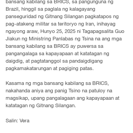
bansang kabilang sa BRICS, sa pangunguna ng
Brazil, hinggil sa paglala ng kalagayang
panseguridad ng Gitnang Silangan pagkatapos ng
pag-atakeng militar sa teritoryo ng Iran, inihayag
ngayong araw, Hunyo 25, 2025 ni Tagapagsalita Guo
Jiakun ng Ministring Panlabas ng Tsina na ang mga
bansang kabilang sa BRICS ay puwersa sa
pangangalaga sa kapayapaan at katatagan ng
daigdig, at pagtatanggol sa pandaigdigang
pagkamakatarungan at pagiging patas.
Kasama ng mga bansang kabilang sa BRICS,
nakahanda aniya ang panig Tsino na patuloy na
magsikap, upang pangalagaan ang kapayapaan at
katatagan ng Gitnang Silangan.
Salin: Vera