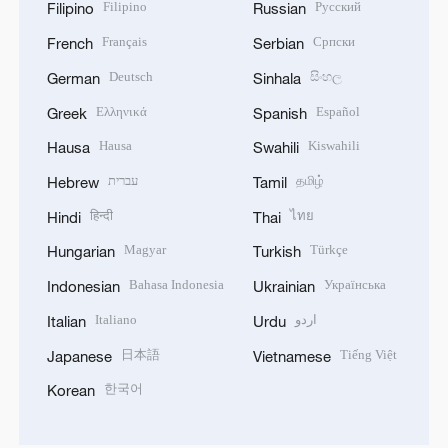
Filipino
Русский
Filipino
Russian
Français
Српски
French
Serbian
Deutsch
සිංහල
German
Sinhala
Ελληνικά
Español
Greek
Spanish
Hausa
Kiswahili
Hausa
Swahili
עברית
தமிழ்
Hebrew
Tamil
हिन्दी
ไทย
Hindi
Thai
Magyar
Türkçe
Hungarian
Turkish
Bahasa Indonesia
Українська
Indonesian
Ukrainian
Italiano
اردو
Italian
Urdu
日本語
Tiếng Việt
Japanese
Vietnamese
한국어
Korean