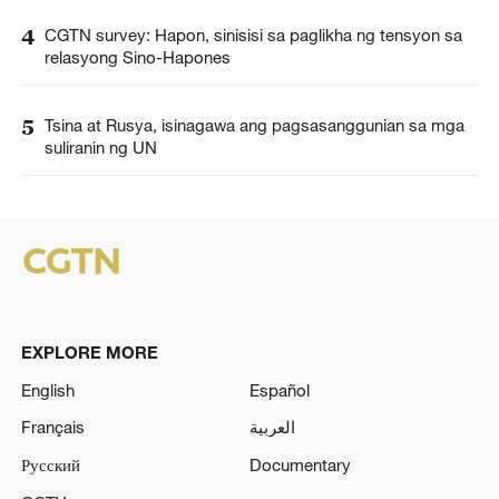
4
CGTN survey: Hapon, sinisisi sa paglikha ng tensyon sa
relasyong Sino-Hapones
5
Tsina at Rusya, isinagawa ang pagsasanggunian sa mga
suliranin ng UN
EXPLORE MORE
English
Español
Français
العربية
Русский
Documentary