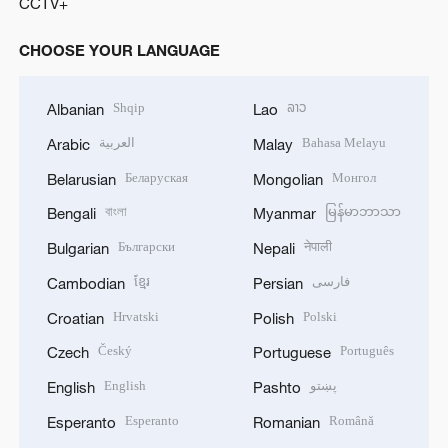
CCTV+
CHOOSE YOUR LANGUAGE
Shqip
ລາວ
Albanian
Lao
العربية
Bahasa Melayu
Arabic
Malay
Беларуская
Монгол
Belarusian
Mongolian
বাংলা
မြန်မာဘာသာ
Bengali
Myanmar
Български
नेपाली
Bulgarian
Nepali
ខ្មែរ
فارسی
Cambodian
Persian
Hrvatski
Polski
Croatian
Polish
Český
Português
Czech
Portuguese
English
پښتو
English
Pashto
Esperanto
Română
Esperanto
Romanian