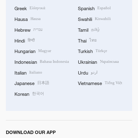
Ελληνικά
Español
Greek
Spanish
Hausa
Kiswahili
Hausa
Swahili
עברית
தமிழ்
Hebrew
Tamil
हिन्दी
ไทย
Hindi
Thai
Magyar
Türkçe
Hungarian
Turkish
Bahasa Indonesia
Українська
Indonesian
Ukrainian
Italiano
اردو
Italian
Urdu
日本語
Tiếng Việt
Japanese
Vietnamese
한국어
Korean
DOWNLOAD OUR APP