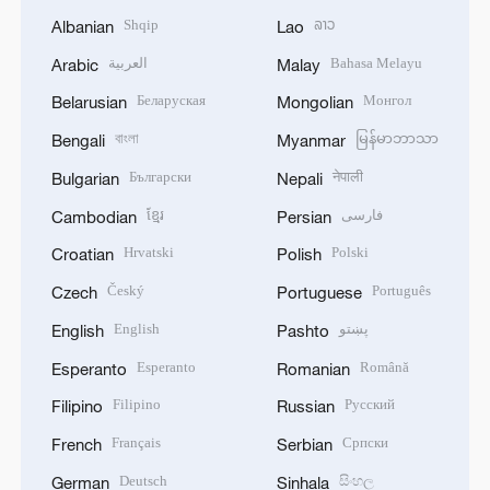
Shqip
ລາວ
Albanian
Lao
العربية
Bahasa Melayu
Arabic
Malay
Беларуская
Монгол
Belarusian
Mongolian
বাংলা
မြန်မာဘာသာ
Bengali
Myanmar
Български
नेपाली
Bulgarian
Nepali
ខ្មែរ
فارسی
Cambodian
Persian
Hrvatski
Polski
Croatian
Polish
Český
Português
Czech
Portuguese
English
پښتو
English
Pashto
Esperanto
Română
Esperanto
Romanian
Filipino
Русский
Filipino
Russian
Français
Српски
French
Serbian
Deutsch
සිංහල
German
Sinhala