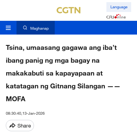
Language
Maghanap
Tsina, umaasang gagawa ang iba’t
ibang panig ng mga bagay na
makakabuti sa kapayapaan at
katatagan ng Gitnang Silangan ——
MOFA
08:30:40,13-Jan-2026
Share