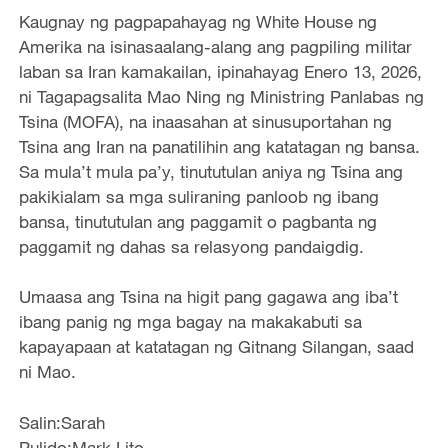
Kaugnay ng pagpapahayag ng White House ng
Amerika na isinasaalang-alang ang pagpiling militar
laban sa Iran kamakailan, ipinahayag Enero 13, 2026,
ni Tagapagsalita Mao Ning ng Ministring Panlabas ng
Tsina (MOFA), na inaasahan at sinusuportahan ng
Tsina ang Iran na panatilihin ang katatagan ng bansa.
Sa mula’t mula pa’y, tinututulan aniya ng Tsina ang
pakikialam sa mga suliraning panloob ng ibang
bansa, tinututulan ang paggamit o pagbanta ng
paggamit ng dahas sa relasyong pandaigdig.
Umaasa ang Tsina na higit pang gagawa ang iba’t
ibang panig ng mga bagay na makakabuti sa
kapayapaan at katatagan ng Gitnang Silangan, saad
ni Mao.
Salin:Sarah
Pulido:Mark Lito