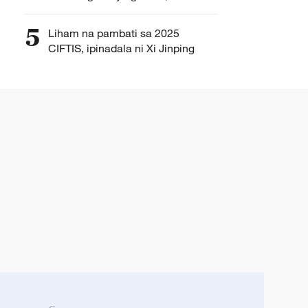
Xi Jinping
5
Liham na pambati sa 2025
CIFTIS, ipinadala ni Xi Jinping