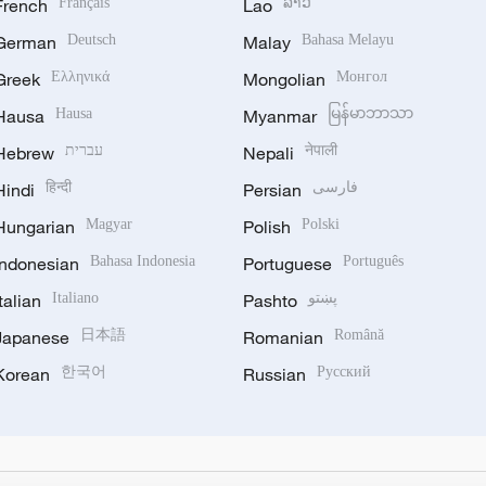
French
Français
Lao
ລາວ
German
Deutsch
Malay
Bahasa Melayu
Greek
Ελληνικά
Mongolian
Монгол
Hausa
Hausa
Myanmar
မြန်မာဘာသာ
Hebrew
עברית
Nepali
नेपाली
Hindi
हिन्दी
Persian
فارسی
Hungarian
Magyar
Polish
Polski
Indonesian
Bahasa Indonesia
Portuguese
Português
Italian
Italiano
Pashto
پښتو
Japanese
日本語
Romanian
Română
Korean
한국어
Russian
Русский