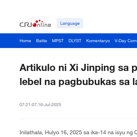
Language
Home
Balita
MPST
DLYST
Komentaryo
V-Day Com
Artikulo ni Xi Jinping s
lebel na pagbubukas sa la
07:21:07,16-Jul-2025
Inilathala, Hulyo 16, 2025 sa ika-14 na isyu n