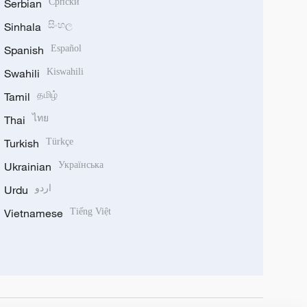
Serbian
Српски
Sinhala
සිංහල
Spanish
Español
Swahili
Kiswahili
Tamil
தமிழ்
Thai
ไทย
Turkish
Türkçe
Ukrainian
Українська
Urdu
اردو
Vietnamese
Tiếng Việt