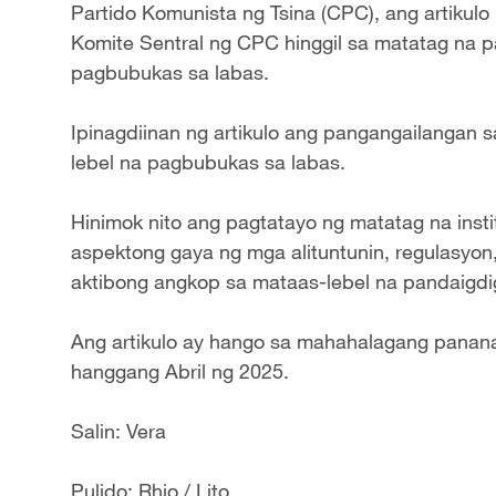
Partido Komunista ng Tsina (CPC), ang artikulo 
Komite Sentral ng CPC hinggil sa matatag na 
pagbubukas sa labas.
Ipinagdiinan ng artikulo ang pangangailangan
lebel na pagbubukas sa labas.
Hinimok nito ang pagtatayo ng matatag na ins
aspektong gaya ng mga alituntunin, regulasyo
aktibong angkop sa mataas-lebel na pandaigdig
Ang artikulo ay hango sa mahahalagang panana
hanggang Abril ng 2025.
Salin: Vera
Pulido: Rhio / Lito