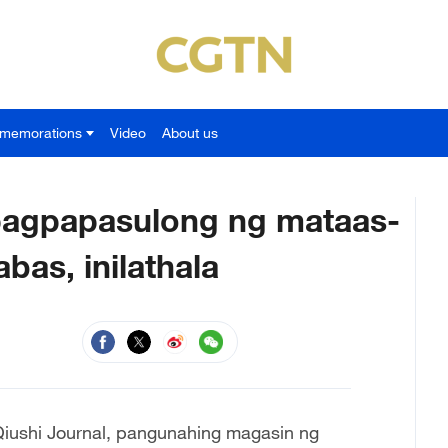
memorations
Video
About us
a pagpapasulong ng mataas-
bas, inilathala
g Qiushi Journal, pangunahing magasin ng