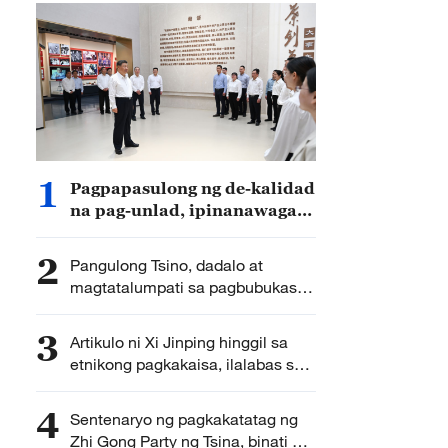
1
Pagpapasulong ng de-kalidad
na pag-unlad, ipinanawagan
ni Pangulong Xi Jinping ng
Tsina
2
Pangulong Tsino, dadalo at
magtatalumpati sa pagbubukas
ng Global Leaders’ Meeting on
Women
3
Artikulo ni Xi Jinping hinggil sa
etnikong pagkakaisa, ilalabas sa
Qiushi Journal
4
Sentenaryo ng pagkakatatag ng
Zhi Gong Party ng Tsina, binati ni