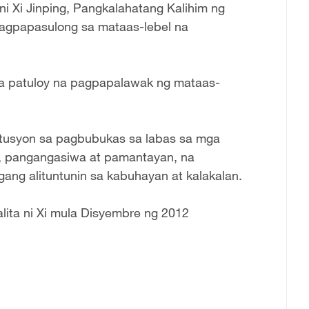
ni Xi Jinping, Pangkalahatang Kalihim ng
pagpapasulong sa mataas-lebel na
 sa patuloy na pagpapalawak ng mataas-
titusyon sa pagbubukas sa labas sa mga
n, pangangasiwa at pamantayan, na
ang alituntunin sa kabuhayan at kalakalan.
lita ni Xi mula Disyembre ng 2012