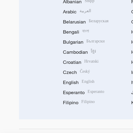
Albanian
Shqip
Arabic
العربية
Belarusian
Беларуская
Bengali
বাংলা
Bulgarian
Български
Cambodian
ខ្មែរ
Croatian
Hrvatski
Czech
Český
English
English
Esperanto
Esperanto
Filipino
Filipino