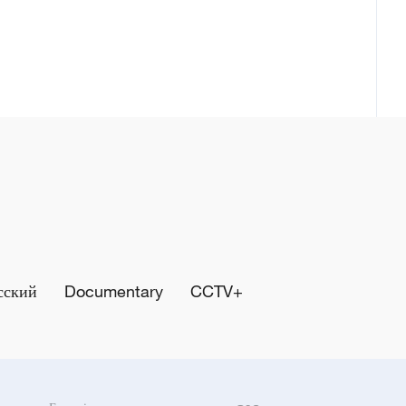
сский
Documentary
CCTV+