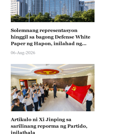
Solemnang representasyon
hinggil sa bagong Defense White
Paper ng Hapon, inilahad ng
Tsina
06-Aug-2026
Artikulo ni Xi Jinping sa
sarilinang reporma ng Partido,
inilathala