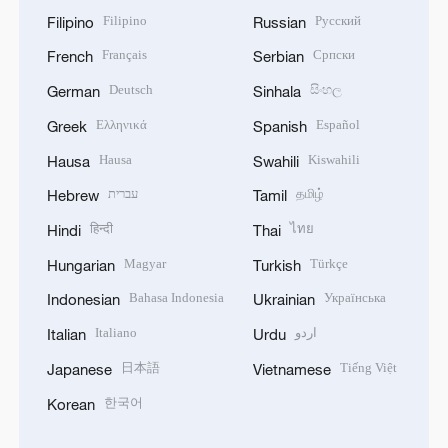
Filipino
Русский
Filipino
Russian
Français
Српски
French
Serbian
Deutsch
සිංහල
German
Sinhala
Ελληνικά
Español
Greek
Spanish
Hausa
Kiswahili
Hausa
Swahili
עברית
தமிழ்
Hebrew
Tamil
हिन्दी
ไทย
Hindi
Thai
Magyar
Türkçe
Hungarian
Turkish
Bahasa Indonesia
Українська
Indonesian
Ukrainian
Italiano
اردو
Italian
Urdu
日本語
Tiếng Việt
Japanese
Vietnamese
한국어
Korean