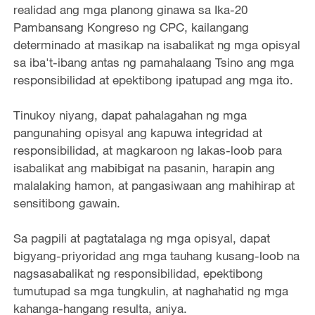
realidad ang mga planong ginawa sa Ika-20
Pambansang Kongreso ng CPC, kailangang
determinado at masikap na isabalikat ng mga opisyal
sa iba't-ibang antas ng pamahalaang Tsino ang mga
responsibilidad at epektibong ipatupad ang mga ito.
Tinukoy niyang, dapat pahalagahan ng mga
pangunahing opisyal ang kapuwa integridad at
responsibilidad, at magkaroon ng lakas-loob para
isabalikat ang mabibigat na pasanin, harapin ang
malalaking hamon, at pangasiwaan ang mahihirap at
sensitibong gawain.
Sa pagpili at pagtatalaga ng mga opisyal, dapat
bigyang-priyoridad ang mga tauhang kusang-loob na
nagsasabalikat ng responsibilidad, epektibong
tumutupad sa mga tungkulin, at naghahatid ng mga
kahanga-hangang resulta, aniya.