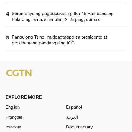
4
Seremonya ng pagbubukas ng Ika-15 Pambansang
Palaro ng Tsina, sinimulan; Xi Jinping, dumalo
5
Pangulong Tsino, nakipagtagpo sa presidente at
presidenteng pandangal ng IOC
EXPLORE MORE
English
Español
Français
العربية
Русский
Documentary