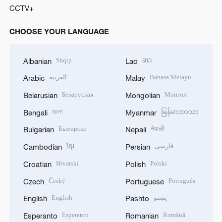
CCTV+
CHOOSE YOUR LANGUAGE
Shqip
ລາວ
Albanian
Lao
العربية
Bahasa Melayu
Arabic
Malay
Беларуская
Монгол
Belarusian
Mongolian
বাংলা
မြန်မာဘာသာ
Bengali
Myanmar
Български
नेपाली
Bulgarian
Nepali
ខ្មែរ
فارسی
Cambodian
Persian
Hrvatski
Polski
Croatian
Polish
Český
Português
Czech
Portuguese
English
پښتو
English
Pashto
Esperanto
Română
Esperanto
Romanian