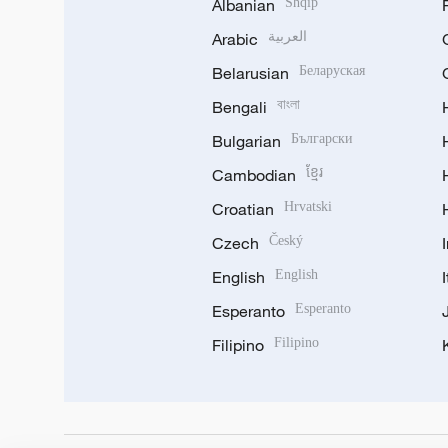
Albanian
Shqip
Arabic
العربية
Belarusian
Беларуская
Bengali
বাংলা
Bulgarian
Български
Cambodian
ខ្មែរ
Croatian
Hrvatski
Czech
Český
English
English
Esperanto
Esperanto
Filipino
Filipino