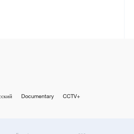
сский
Documentary
CCTV+