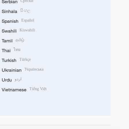
Serbian
Српски
Sinhala
සිංහල
Spanish
Español
Swahili
Kiswahili
Tamil
தமிழ்
Thai
ไทย
Turkish
Türkçe
Ukrainian
Українська
Urdu
اردو
Vietnamese
Tiếng Việt