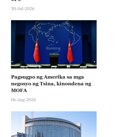
30-Jul-2026
Pagsugpo ng Amerika sa mga
negosyo ng Tsina, kinondena ng
MOFA
06-Aug-2026
rious kinds of drones and electric vertical takeoff and l