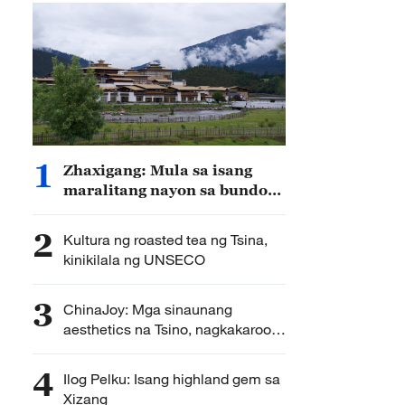
1
Zhaxigang: Mula sa isang
maralitang nayon sa bundok
hanggang sa isang bantog na
lugar na panturismo
2
Kultura ng roasted tea ng Tsina,
kinikilala ng UNSECO
3
ChinaJoy: Mga sinaunang
aesthetics na Tsino, nagkakaroon
ng mga bagong anyo
4
Ilog Pelku: Isang highland gem sa
Xizang