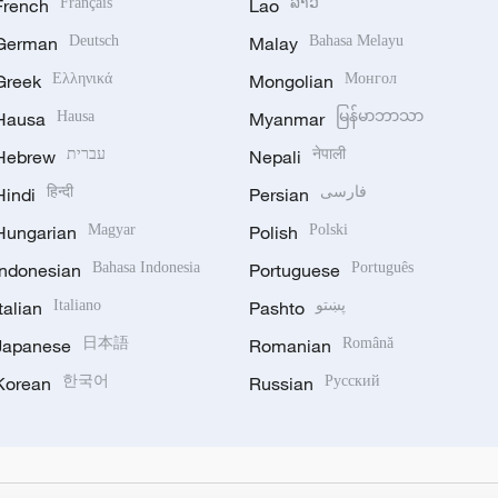
French
Français
Lao
ລາວ
German
Deutsch
Malay
Bahasa Melayu
Greek
Ελληνικά
Mongolian
Монгол
Hausa
Hausa
Myanmar
မြန်မာဘာသာ
Hebrew
עברית
Nepali
नेपाली
Hindi
हिन्दी
Persian
فارسی
Hungarian
Magyar
Polish
Polski
Indonesian
Bahasa Indonesia
Portuguese
Português
Italian
Italiano
Pashto
پښتو
Japanese
日本語
Romanian
Română
Korean
한국어
Russian
Русский