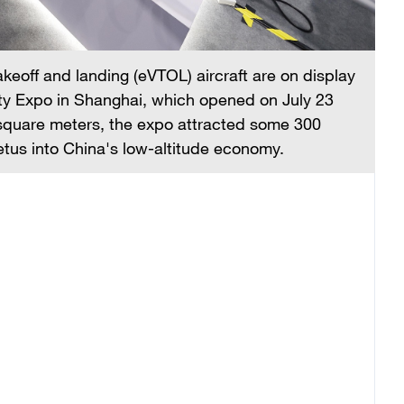
at
an
ex
takeoff and landing (eVTOL) aircraft are on display
ity Expo in Shanghai, which opened on July 23
 square meters, the expo attracted some 300
petus into China's low-altitude economy.