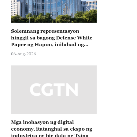
 the 2025 International Advanced Air Mobility Expo in 
d runs until July 26. Spanning over 60,000 square met
hibitors and is expected to inject fresh impetus into C
Solemnang representasyon
hinggil sa bagong Defense White
Paper ng Hapon, inilahad ng
Tsina
06-Aug-2026
Mga inobasyon ng digital
economy, itatanghal sa ekspo ng
industriya ng big data ng Tsina