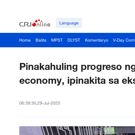
Language
Home
Balita
MPST
DLYST
Komentaryo
V-Day Com
Pinakahuling progreso ng
economy, ipinakita sa e
06:39:30,29-Jul-2025