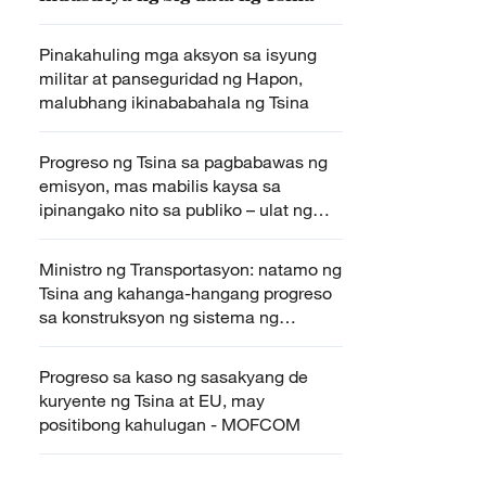
Pinakahuling mga aksyon sa isyung
militar at panseguridad ng Hapon,
malubhang ikinababahala ng Tsina
Progreso ng Tsina sa pagbabawas ng
emisyon, mas mabilis kaysa sa
ipinangako nito sa publiko – ulat ng
Bloomberg
Ministro ng Transportasyon: natamo ng
Tsina ang kahanga-hangang progreso
sa konstruksyon ng sistema ng
transportasyon sa nakalipas na limang
taon
Progreso sa kaso ng sasakyang de
kuryente ng Tsina at EU, may
positibong kahulugan - MOFCOM