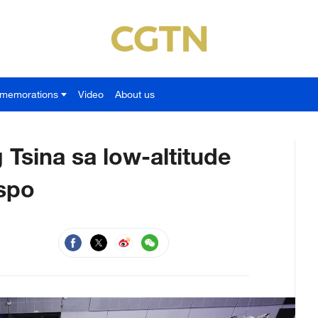
memorations
Video
About us
 Tsina sa low-altitude
kspo