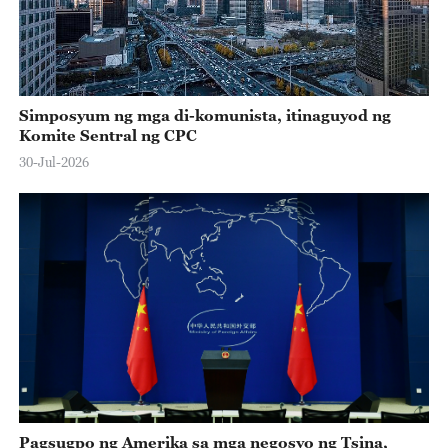
Simposyum ng mga di-komunista, itinaguyod ng
Komite Sentral ng CPC
30-Jul-2026
Pagsugpo ng Amerika sa mga negosyo ng Tsina,