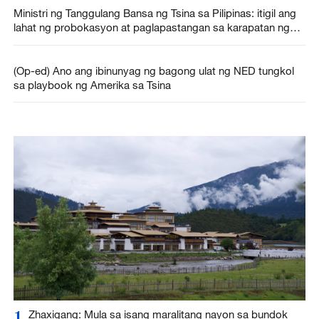
Ministri ng Tanggulang Bansa ng Tsina sa Pilipinas: itigil ang
lahat ng probokasyon at paglapastangan sa karapatan ng
Tsina
(Op-ed) Ano ang ibinunyag ng bagong ulat ng NED tungkol
sa playbook ng Amerika sa Tsina
1
Zhaxigang: Mula sa isang maralitang nayon sa bundok