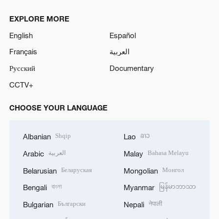
EXPLORE MORE
English
Español
Français
العربية
Русский
Documentary
CCTV+
CHOOSE YOUR LANGUAGE
Shqip
ລາວ
Albanian
Lao
العربية
Bahasa Melayu
Arabic
Malay
Беларуская
Монгол
Belarusian
Mongolian
বাংলা
မြန်မာဘာသာ
Bengali
Myanmar
Български
नेपाली
Bulgarian
Nepali