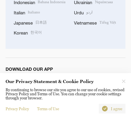
Bahasa Indonesia
Українська
Indonesian
Ukrainian
Italiano
اردو
Italian
Urdu
日本語
Tiếng Việt
Japanese
Vietnamese
한국어
Korean
DOWNLOAD OUR APP
Our Privacy Statement & Cookie Policy
By continuing to browse our site you agree to our use of cookies, revised
Privacy Policy and Terms of Use. You can change your cookie settings
through your browser.
Privacy Policy
Terms of Use
I agree
© China Radio International.CRI. All Rights Reserved. 16A
Shijingshan Road, Beijing, China. 100040