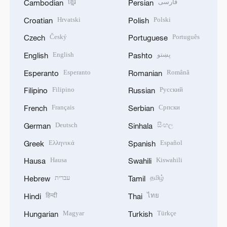
ខ្មែរ
فارسی
Cambodian
Persian
Hrvatski
Polski
Croatian
Polish
Český
Português
Czech
Portuguese
English
پښتو
English
Pashto
Esperanto
Română
Esperanto
Romanian
Filipino
Русский
Filipino
Russian
Français
Српски
French
Serbian
Deutsch
සිංහල
German
Sinhala
Ελληνικά
Español
Greek
Spanish
Hausa
Kiswahili
Hausa
Swahili
עברית
தமிழ்
Hebrew
Tamil
हिन्दी
ไทย
Hindi
Thai
Magyar
Türkçe
Hungarian
Turkish