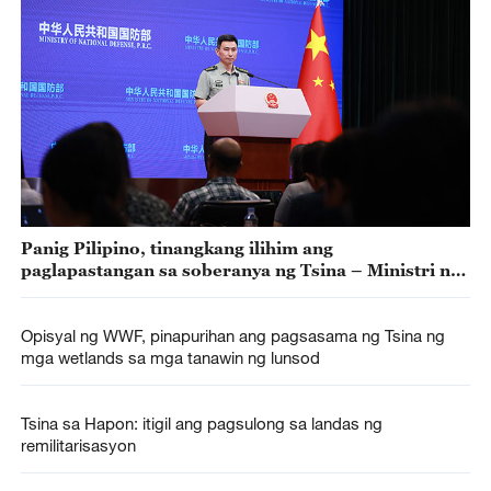
Panig Pilipino, tinangkang ilihim ang
paglapastangan sa soberanya ng Tsina – Ministri ng
Tanggulan ng Tsina
Opisyal ng WWF, pinapurihan ang pagsasama ng Tsina ng
mga wetlands sa mga tanawin ng lunsod
Tsina sa Hapon: itigil ang pagsulong sa landas ng
remilitarisasyon