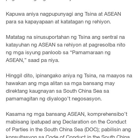
Kapuwa aniya nagpupunyagi ang Tsina at ASEAN
para sa kapayapaan at katatagan ng rehiyon.
Matatag na sinusuportahan ng Tsina ang sentral na
katayuhan ng ASEAN sa rehiyon at pagresolba nito
ng mga isyung panloob sa “Pamamaraan ng
ASEAN,” saad pa niya.
Hinggil dito, ipinangako aniya ng Tsina, na maayos na
hawakan ang mga alitan sa mga bansang may
direktang kaugnayan sa South China Sea sa
pamamagitan ng diyalogo’t negosasyon.
Kasama ng mga bansang ASEAN, komprehensibo’t
mabisang ipatupad ang Declaration on the Conduct
of Parties in the South China Sea (DOC); pabilisin ang
konsultasyon sa Code of Conduct in the South China