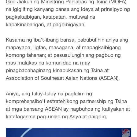
Guo Jiakun ng Ministring Panlabas ng Tsina (MOFA)
na igigiit ng kanyang bansa ang ideya at prinsipyo ng
pagkakaibigan, katapatan, mutuwal na
kapakinabangan, at pagbibigayan.
Kasama ng iba’t-ibang bansa, pabubutihin aniya ang
mapayapa, ligtas, masagana, at mapagkaibigang
komong tahanan; at pasusulungin ang pagbuo ng
mas malakas na komunidad na may
pinagbabahaginang kinabukasan ng Tsina at
Association of Southeast Asian Nations (ASEAN).
Aniya, ang tuluy-tuloy na paglalim ng
komprehensibo’t estratehikong partnership ng Tsina
at mga bansang ASEAN ay nagbuhos ng katiyakan at
katatagan sa pag-unlad ng Asya at daigdig.