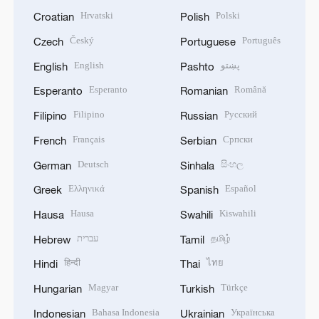
Hrvatski
Polski
Croatian
Polish
Český
Português
Czech
Portuguese
English
پښتو
English
Pashto
Esperanto
Română
Esperanto
Romanian
Filipino
Русский
Filipino
Russian
Français
Српски
French
Serbian
Deutsch
සිංහල
German
Sinhala
Ελληνικά
Español
Greek
Spanish
Hausa
Kiswahili
Hausa
Swahili
עברית
தமிழ்
Hebrew
Tamil
हिन्दी
ไทย
Hindi
Thai
Magyar
Türkçe
Hungarian
Turkish
Bahasa Indonesia
Українська
Indonesian
Ukrainian