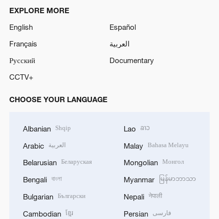
EXPLORE MORE
English
Español
Français
العربية
Русский
Documentary
CCTV+
CHOOSE YOUR LANGUAGE
Shqip
ລາວ
Albanian
Lao
العربية
Bahasa Melayu
Arabic
Malay
Беларуская
Монгол
Belarusian
Mongolian
বাংলা
မြန်မာဘာသာ
Bengali
Myanmar
Български
नेपाली
Bulgarian
Nepali
ខ្មែរ
فارسی
Cambodian
Persian