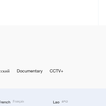
сский
Documentary
CCTV+
French
Français
Lao
ລາວ