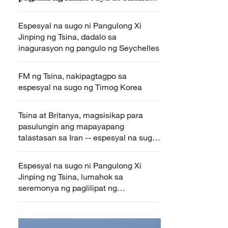
– espesyal na sugo
Espesyal na sugo ni Pangulong Xi
Jinping ng Tsina, dadalo sa
inagurasyon ng pangulo ng Seychelles
FM ng Tsina, nakipagtagpo sa
espesyal na sugo ng Timog Korea
Tsina at Britanya, magsisikap para
pasulungin ang mapayapang
talastasan sa Iran -- espesyal na sugo
ng Tsina
Espesyal na sugo ni Pangulong Xi
Jinping ng Tsina, lumahok sa
seremonya ng paglilipat ng
kapangyarihang pampanguluhan ng
Peru