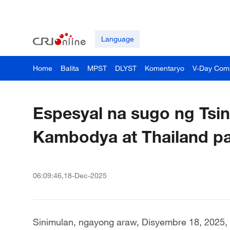
Language
Home
Balita
MPST
DLYST
Komentaryo
V-Day Com
Espesyal na sugo ng Tsin
Kambodya at Thailand pa
06:09:46,18-Dec-2025
Sinimulan, ngayong araw, Disyembre 18, 2025, 