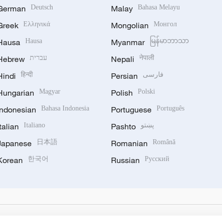
German
Deutsch
Malay
Bahasa Melayu
Greek
Ελληνικά
Mongolian
Монгол
Hausa
Hausa
Myanmar
မြန်မာဘာသာ
Hebrew
עברית
Nepali
नेपाली
Hindi
हिन्दी
Persian
فارسی
Hungarian
Magyar
Polish
Polski
Indonesian
Bahasa Indonesia
Portuguese
Português
Italian
Italiano
Pashto
پښتو
Japanese
日本語
Romanian
Română
Korean
한국어
Russian
Русский