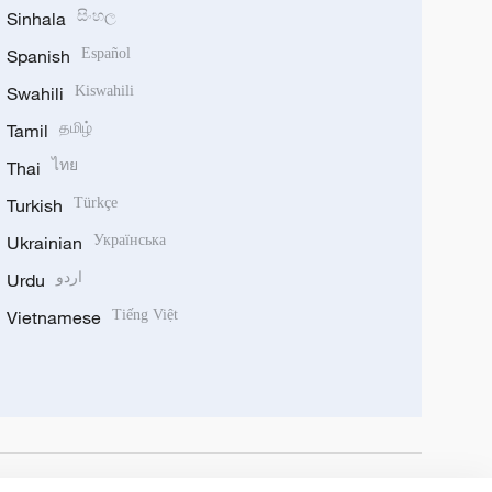
Sinhala
සිංහල
Spanish
Español
Swahili
Kiswahili
Tamil
தமிழ்
Thai
ไทย
Turkish
Türkçe
Ukrainian
Українська
Urdu
اردو
Vietnamese
Tiếng Việt