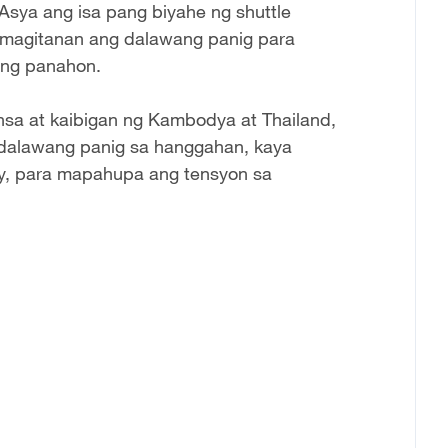
Asya ang isa pang biyahe ng shuttle
amagitanan ang dalawang panig para
ing panahon.
nsa at kaibigan ng Kambodya at Thailand,
dalawang panig sa hanggahan, kaya
cy, para mapahupa ang tensyon sa