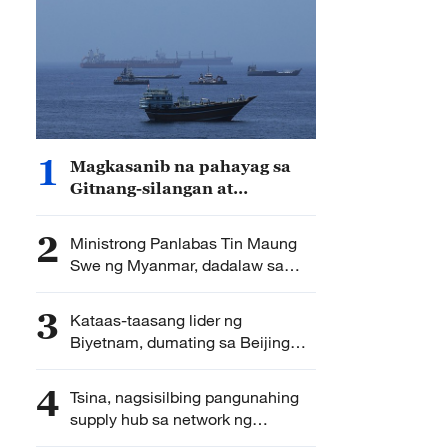
1
Magkasanib na pahayag sa
Gitnang-silangan at
rehiyonal na kooperasyon sa
enerhiya, inilabas ng Tsina at
2
Ministrong Panlabas Tin Maung
ASEAN
Swe ng Myanmar, dadalaw sa
Tsina
3
Kataas-taasang lider ng
Biyetnam, dumating sa Beijing
para sa dalaw-pang-estado
4
Tsina, nagsisilbing pangunahing
supply hub sa network ng
produksyon ng ASEAN+3