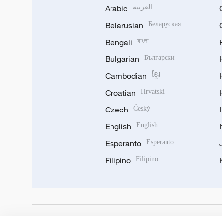
Arabic
العربية
Belarusian
Беларуская
Bengali
বাংলা
Bulgarian
Български
Cambodian
ខ្មែរ
Croatian
Hrvatski
Czech
Český
English
English
Esperanto
Esperanto
Filipino
Filipino