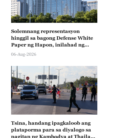
Solemnang representasyon
hinggil sa bagong Defense White
Paper ng Hapon, inilahad ng
Tsina
06-Aug-2026
Tsina, handang ipagkaloob ang
plataporma para sa diyalogo sa
pagitan ng Kambodya at Thailand