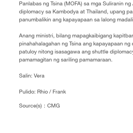
Panlabas ng Tsina (MOFA) sa mga Suliranin ng 
diplomacy sa Kambodya at Thailand, upang p
panumbalikin ang kapayapaan sa lalong madal
Anang ministri, bilang mapagkaibigang kapitba
pinahahalagahan ng Tsina ang kapayapaan ng 
patuloy nitong isasagawa ang shuttle diploma
pamamagitan ng sariling pamamaraan.
Salin: Vera
Pulido: Rhio / Frank
Source(s)：CMG