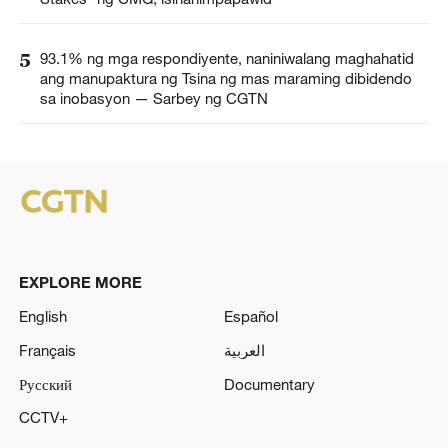
5
93.1% ng mga respondiyente, naniniwalang maghahatid
ang manupaktura ng Tsina ng mas maraming dibidendo
sa inobasyon — Sarbey ng CGTN
EXPLORE MORE
English
Español
Français
العربية
Русский
Documentary
CCTV+