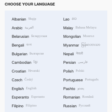
CHOOSE YOUR LANGUAGE
Shqip
ລາວ
Albanian
Lao
العربية
Bahasa Melayu
Arabic
Malay
Беларуская
Монгол
Belarusian
Mongolian
বাংলা
မြန်မာဘာသာ
Bengali
Myanmar
Български
नेपाली
Bulgarian
Nepali
ខ្មែរ
فارسی
Cambodian
Persian
Hrvatski
Polski
Croatian
Polish
Český
Português
Czech
Portuguese
English
پښتو
English
Pashto
Esperanto
Română
Esperanto
Romanian
Filipino
Русский
Filipino
Russian