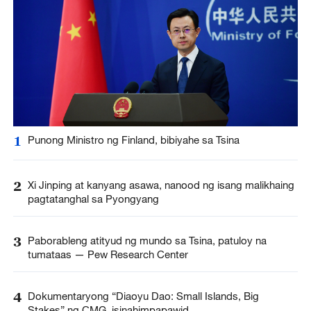
1
Punong Ministro ng Finland, bibiyahe sa Tsina
2
Xi Jinping at kanyang asawa, nanood ng isang malikhaing
pagtatanghal sa Pyongyang
3
Paborableng atityud ng mundo sa Tsina, patuloy na
tumataas — Pew Research Center
4
Dokumentaryong “Diaoyu Dao: Small Islands, Big
Stakes” ng CMG, isinahimpapawid