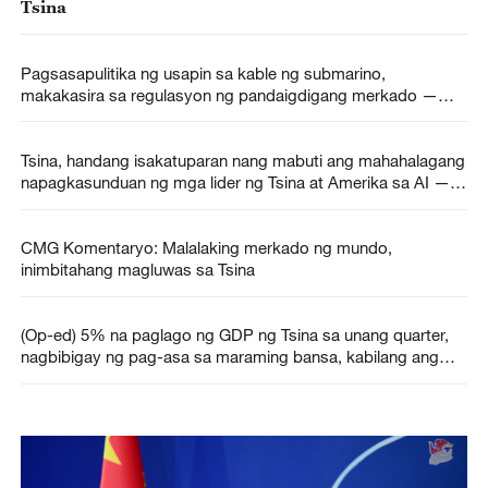
Tsina
Pagsasapulitika ng usapin sa kable ng submarino,
makakasira sa regulasyon ng pandaigdigang merkado —
MOFA
Tsina, handang isakatuparan nang mabuti ang mahahalagang
napagkasunduan ng mga lider ng Tsina at Amerika sa AI —
MOFA
CMG Komentaryo: Malalaking merkado ng mundo,
inimbitahang magluwas sa Tsina
(Op-ed) 5% na paglago ng GDP ng Tsina sa unang quarter,
nagbibigay ng pag-asa sa maraming bansa, kabilang ang
Pilipinas, sa gitna ng pandaigdigang hamon