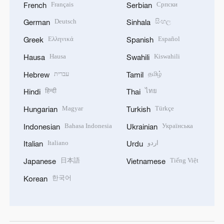
Français
Српски
French
Serbian
Deutsch
සිංහල
German
Sinhala
Ελληνικά
Español
Greek
Spanish
Hausa
Kiswahili
Hausa
Swahili
עברית
தமிழ்
Hebrew
Tamil
हिन्दी
ไทย
Hindi
Thai
Magyar
Türkçe
Hungarian
Turkish
Bahasa Indonesia
Українська
Indonesian
Ukrainian
Italiano
اردو
Italian
Urdu
日本語
Tiếng Việt
Japanese
Vietnamese
한국어
Korean