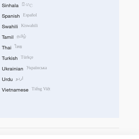
Sinhala
සිංහල
Spanish
Español
Swahili
Kiswahili
Tamil
தமிழ்
Thai
ไทย
Turkish
Türkçe
Ukrainian
Українська
Urdu
اردو
Vietnamese
Tiếng Việt