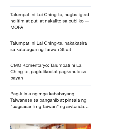
Talumpati ni Lai Ching-te, nagbaligtad
ng itim at puti at nakalito sa publiko —
MOFA
Talumpati ni Lai Ching-te, nakakasira
sa katatagan ng Taiwan Strait
CMG Komentaryo: Talumpati ni Lai
Ching-te, pagtalikod at pagkanulo sa
bayan
Pag-kilala ng mga kababayang
Taiwanese sa panganib at pinsala ng
“pagsasarili ng Taiwan” ng awtoridad
ni Lai Ching-te, inaasahan ng
mainland