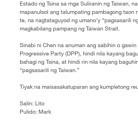
Estado ng Tsina sa mga Suliranin ng Taiwan, na
mapanulsol ang talumpating pambagong taon ng 
te, na nagtataguyod ng umano’y “pagsasarili ng
magkabilang pampang ng Taiwan Strait.
Sinabi ni Chen na anuman ang sabihin o gawin 
Progressive Party (DPP), hindi nila kayang ba
bahagi ng Tsina, at hindi rin nila kayang bagu
“pagsasarili ng Taiwan.”
Tiyak na maisasakatuparan ang kumpletong reun
Salin: Lito
Pulido: Mark