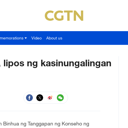
memorations
Video
About us
, lipos ng kasinungalingan
en Binhua ng Tanggapan ng Konseho ng