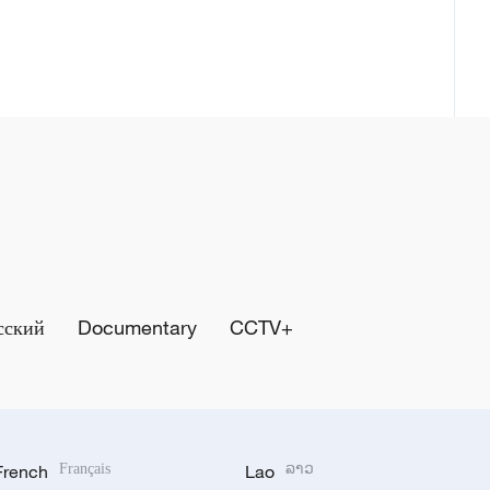
сский
Documentary
CCTV+
French
Français
Lao
ລາວ