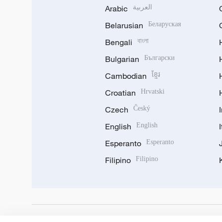
Arabic
العربية
Belarusian
Беларуская
Bengali
বাংলা
Bulgarian
Български
Cambodian
ខ្មែរ
Croatian
Hrvatski
Czech
Český
English
English
Esperanto
Esperanto
Filipino
Filipino