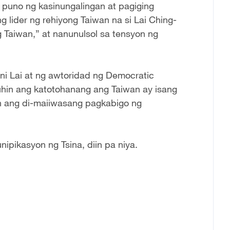
 puno ng kasinungalingan at pagiging
lider ng rehiyong Taiwan na si Lai Ching-
 Taiwan,” at nanunulsol sa tensyon ng
ni Lai at ng awtoridad ng Democratic
guhin ang katotohanang ang Taiwan ay isang
hin ang di-maiiwasang pagkabigo ng
ipikasyon ng Tsina, diin pa niya.