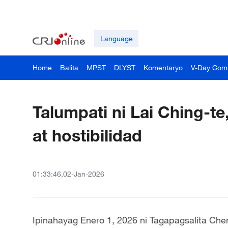
Language
Home
Balita
MPST
DLYST
Komentaryo
V-Day Com
Talumpati ni Lai Ching-te
at hostibilidad
01:33:46,02-Jan-2026
Ipinahayag Enero 1, 2026 ni Tagapagsalita Ch