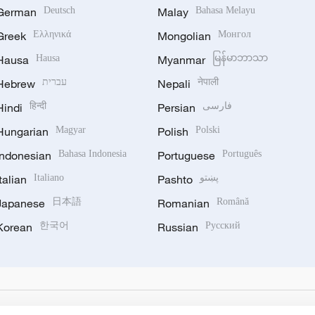
German
Deutsch
Malay
Bahasa Melayu
Greek
Ελληνικά
Mongolian
Монгол
Hausa
Hausa
Myanmar
မြန်မာဘာသာ
Hebrew
עברית
Nepali
नेपाली
Hindi
हिन्दी
Persian
فارسی
Hungarian
Magyar
Polish
Polski
Indonesian
Bahasa Indonesia
Portuguese
Português
Italian
Italiano
Pashto
پښتو
Japanese
日本語
Romanian
Română
Korean
한국어
Russian
Русский