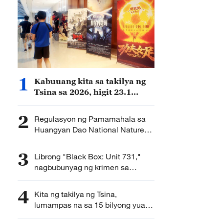
1
Kabuuang kita sa takilya ng
Tsina sa 2026, higit 23.1
bilyong yuan RMB
2
Regulasyon ng Pamamahala sa
Huangyan Dao National Nature
Reserve, inilabas ng Tsina
3
Librong "Black Box: Unit 731,"
nagbubunyag ng krimen sa
paggamit ng biyolohikal na
sandata ng Hapon noong WWII
4
Kita ng takilya ng Tsina,
lumampas na sa 15 bilyong yuan
RMB sa 2026