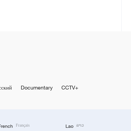
сский
Documentary
CCTV+
French
Français
Lao
ລາວ