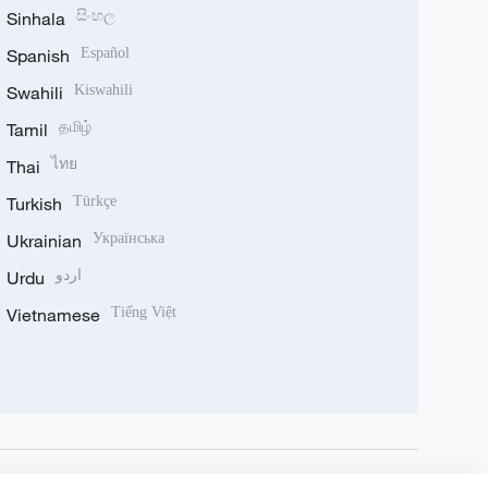
Sinhala
සිංහල
Spanish
Español
Swahili
Kiswahili
Tamil
தமிழ்
Thai
ไทย
Turkish
Türkçe
Ukrainian
Українська
Urdu
اردو
Vietnamese
Tiếng Việt