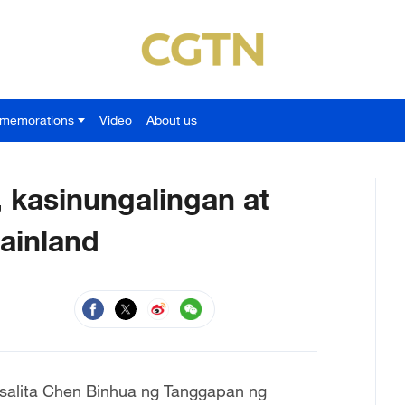
memorations
Video
About us
, kasinungalingan at
ainland
gsalita Chen Binhua ng Tanggapan ng