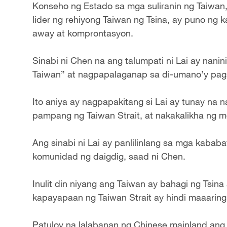
Konseho ng Estado sa mga suliranin ng Taiwan,
lider ng rehiyong Taiwan ng Tsina, ay puno ng k
away at komprontasyon.
Sinabi ni Chen na ang talumpati ni Lai ay nanin
Taiwan” at nagpapalaganap sa di-umano’y pags
Ito aniya ay nagpapakitang si Lai ay tunay na
pampang ng Taiwan Strait, at nakakalikha ng mga
Ang sinabi ni Lai ay panlilinlang sa mga kabab
komunidad ng daigdig, saad ni Chen.
Inulit din niyang ang Taiwan ay bahagi ng Tsina
kapayapaan ng Taiwan Strait ay hindi maaarin
Patuloy na lalabanan ng Chinese mainland ang 