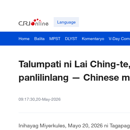
Language
Home
Balita
MPST
DLYST
Komentaryo
V-Day Com
Talumpati ni Lai Ching-te
panlilinlang — Chinese m
09:17:30,20-May-2026
Inihayag Miyerkules, Mayo 20, 2026 ni Tagapa