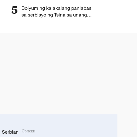
5
Bolyum ng kalakalang panlabas
sa serbisyo ng Tsina sa unang
kalahati ng 2026, lumaki ng 8.3%
Serbian
Српски