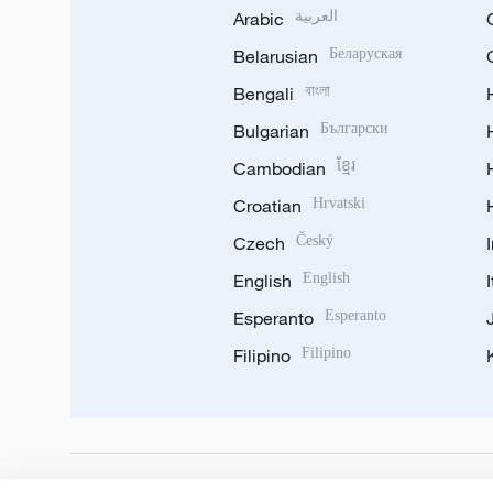
Arabic
العربية
Belarusian
Беларуская
Bengali
বাংলা
Bulgarian
Български
Cambodian
ខ្មែរ
Croatian
Hrvatski
Czech
Český
English
English
Esperanto
Esperanto
Filipino
Filipino