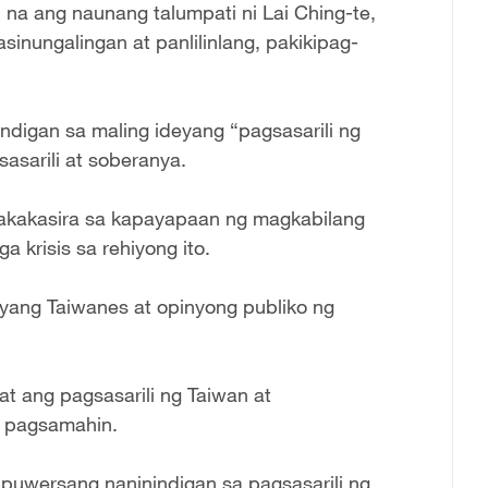
 na ang naunang talumpati ni Lai Ching-te,
asinungalingan at panlilinlang, pakikipag-
indigan sa maling ideyang “pagsasarili ng
asarili at soberanya.
 nakakasira sa kapayapaan ng magkabilang
 krisis sa rehiyong ito.
ayang Taiwanes at opinyong publiko ng
 at ang pagsasarili ng Taiwan at
g pagsamahin.
puwersang naninindigan sa pagsasarili ng