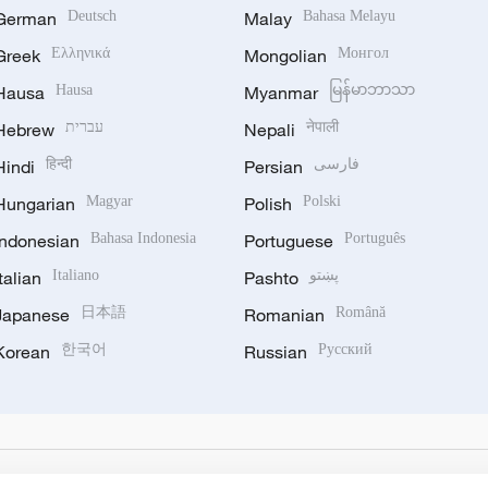
German
Deutsch
Malay
Bahasa Melayu
Greek
Ελληνικά
Mongolian
Монгол
Hausa
Hausa
Myanmar
မြန်မာဘာသာ
Hebrew
עברית
Nepali
नेपाली
Hindi
हिन्दी
Persian
فارسی
Hungarian
Magyar
Polish
Polski
Indonesian
Bahasa Indonesia
Portuguese
Português
Italian
Italiano
Pashto
پښتو
Japanese
日本語
Romanian
Română
Korean
한국어
Russian
Русский