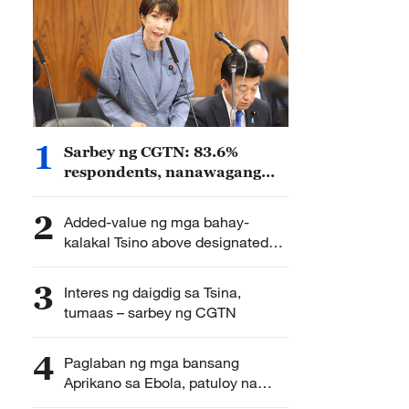
1
Sarbey ng CGTN: 83.6%
respondents, nanawagang
panatilihin ng mga
komunidad ng daigdig ang
2
Added-value ng mga bahay-
pagmamatyag sa ekspansyon
kalakal Tsino above designated
ng militar ng Hapon
size sa industriya ng makinarya
lumaki ng 6.4% sa unang hati ng
3
Interes ng daigdig sa Tsina,
2026
tumaas – sarbey ng CGTN
4
Paglaban ng mga bansang
Aprikano sa Ebola, patuloy na
susuportahan ng Tsina