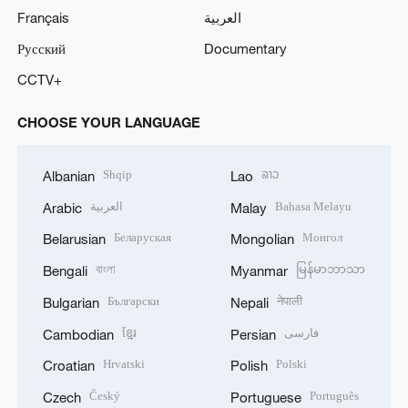
Français
العربية
Русский
Documentary
CCTV+
CHOOSE YOUR LANGUAGE
Shqip
ລາວ
Albanian
Lao
العربية
Bahasa Melayu
Arabic
Malay
Беларуская
Монгол
Belarusian
Mongolian
বাংলা
မြန်မာဘာသာ
Bengali
Myanmar
Български
नेपाली
Bulgarian
Nepali
ខ្មែរ
فارسی
Cambodian
Persian
Hrvatski
Polski
Croatian
Polish
Český
Português
Czech
Portuguese