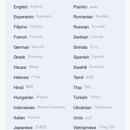
English
پښتو
English
Pashto
Esperanto
Română
Esperanto
Romanian
Filipino
Русский
Filipino
Russian
Français
Српски
French
Serbian
Deutsch
සිංහල
German
Sinhala
Ελληνικά
Español
Greek
Spanish
Hausa
Kiswahili
Hausa
Swahili
עברית
தமிழ்
Hebrew
Tamil
हिन्दी
ไทย
Hindi
Thai
Magyar
Türkçe
Hungarian
Turkish
Bahasa Indonesia
Українська
Indonesian
Ukrainian
Italiano
اردو
Italian
Urdu
日本語
Tiếng Việt
Japanese
Vietnamese