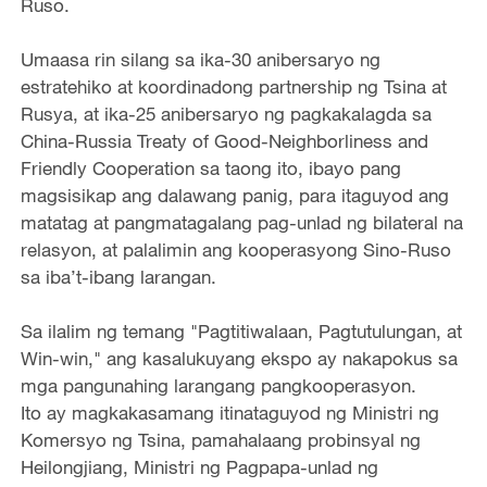
Ruso.
Umaasa rin silang sa ika-30 anibersaryo ng
estratehiko at koordinadong partnership ng Tsina at
Rusya, at ika-25 anibersaryo ng pagkakalagda sa
China-Russia Treaty of Good-Neighborliness and
Friendly Cooperation sa taong ito, ibayo pang
magsisikap ang dalawang panig, para itaguyod ang
matatag at pangmatagalang pag-unlad ng bilateral na
relasyon, at palalimin ang kooperasyong Sino-Ruso
sa iba’t-ibang larangan.
Sa ilalim ng temang "Pagtitiwalaan, Pagtutulungan, at
Win-win," ang kasalukuyang ekspo ay nakapokus sa
mga pangunahing larangang pangkooperasyon.
Ito ay magkakasamang itinataguyod ng Ministri ng
Komersyo ng Tsina, pamahalaang probinsyal ng
Heilongjiang, Ministri ng Pagpapa-unlad ng