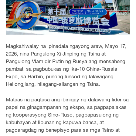
Magkahiwalay na ipinadala ngayong araw, Mayo 17,
2026, nina Pangulong Xi Jinping ng Tsina at
Pangulong Vlamidir Putin ng Rusya ang mensaheng
pambati sa pagbubukas ng Ika-10 China-Russia
Expo, sa Harbin, punong lunsod ng lalawigang
Heilongjiang, hilagang-silangan ng Tsina.
Mataas na pagtasa ang ibinigay ng dalawang lider sa
papel na ginagampanan ng ekspo, sa pagpapalakas
ng kooperasyong Sino-Ruso, pagpapasulong ng
kabuhayan at lipunan ng kapuwa bansa, at
pagdaragdag ng benepisyo para sa mga Tsino at