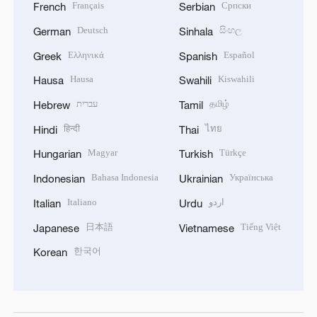
Français
Српски
French
Serbian
Deutsch
සිංහල
German
Sinhala
Ελληνικά
Español
Greek
Spanish
Hausa
Kiswahili
Hausa
Swahili
עברית
தமிழ்
Hebrew
Tamil
हिन्दी
ไทย
Hindi
Thai
Magyar
Türkçe
Hungarian
Turkish
Bahasa Indonesia
Українська
Indonesian
Ukrainian
Italiano
اردو
Italian
Urdu
日本語
Tiếng Việt
Japanese
Vietnamese
한국어
Korean