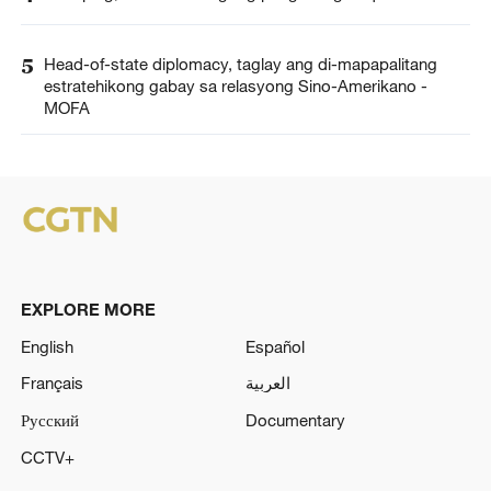
5
Head-of-state diplomacy, taglay ang di-mapapalitang
estratehikong gabay sa relasyong Sino-Amerikano -
MOFA
EXPLORE MORE
English
Español
Français
العربية
Русский
Documentary
CCTV+