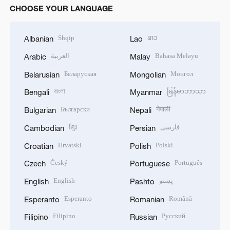
CHOOSE YOUR LANGUAGE
Shqip
ລາວ
Albanian
Lao
العربية
Bahasa Melayu
Arabic
Malay
Беларуская
Монгол
Belarusian
Mongolian
বাংলা
မြန်မာဘာသာ
Bengali
Myanmar
Български
नेपाली
Bulgarian
Nepali
ខ្មែរ
فارسی
Cambodian
Persian
Hrvatski
Polski
Croatian
Polish
Český
Português
Czech
Portuguese
English
پښتو
English
Pashto
Esperanto
Română
Esperanto
Romanian
Filipino
Русский
Filipino
Russian