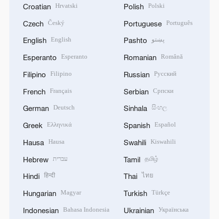
Hrvatski
Polski
Croatian
Polish
Český
Português
Czech
Portuguese
English
پښتو
English
Pashto
Esperanto
Română
Esperanto
Romanian
Filipino
Русский
Filipino
Russian
Français
Српски
French
Serbian
Deutsch
සිංහල
German
Sinhala
Ελληνικά
Español
Greek
Spanish
Hausa
Kiswahili
Hausa
Swahili
עברית
தமிழ்
Hebrew
Tamil
हिन्दी
ไทย
Hindi
Thai
Magyar
Türkçe
Hungarian
Turkish
Bahasa Indonesia
Українська
Indonesian
Ukrainian