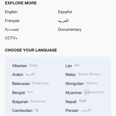
EXPLORE MORE
English
Español
Français
العربية
Русский
Documentary
CCTV+
CHOOSE YOUR LANGUAGE
Shqip
ລາວ
Albanian
Lao
العربية
Bahasa Melayu
Arabic
Malay
Беларуская
Монгол
Belarusian
Mongolian
বাংলা
မြန်မာဘာသာ
Bengali
Myanmar
Български
नेपाली
Bulgarian
Nepali
ខ្មែរ
فارسی
Cambodian
Persian