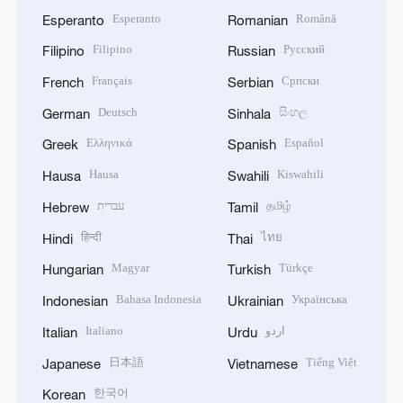
Esperanto
Română
Esperanto
Romanian
Filipino
Русский
Filipino
Russian
Français
Српски
French
Serbian
Deutsch
සිංහල
German
Sinhala
Ελληνικά
Español
Greek
Spanish
Hausa
Kiswahili
Hausa
Swahili
עברית
தமிழ்
Hebrew
Tamil
हिन्दी
ไทย
Hindi
Thai
Magyar
Türkçe
Hungarian
Turkish
Bahasa Indonesia
Українська
Indonesian
Ukrainian
Italiano
اردو
Italian
Urdu
日本語
Tiếng Việt
Japanese
Vietnamese
한국어
Korean