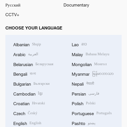
Русский
Documentary
CCTV+
CHOOSE YOUR LANGUAGE
Shqip
ລາວ
Albanian
Lao
العربية
Bahasa Melayu
Arabic
Malay
Беларуская
Монгол
Belarusian
Mongolian
বাংলা
မြန်မာဘာသာ
Bengali
Myanmar
Български
नेपाली
Bulgarian
Nepali
ខ្មែរ
فارسی
Cambodian
Persian
Hrvatski
Polski
Croatian
Polish
Český
Português
Czech
Portuguese
English
پښتو
English
Pashto