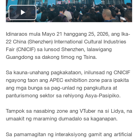
Play
Video
Idinaraos mula Mayo 21 hanggang 25, 2026, ang Ika-
22 China (Shenzhen) International Cultural Industries
Fair (CNICIF) sa lunsod Shenzhen, lalawigang
Guangdong sa dakong timog ng Tsina.
Sa kauna-unahang pagkakataon, inilunsad ng CNICIF
ngayong taon ang APEC exhibition zone para ipakita
ang mga bunga sa pag-unlad ng pangkultura at
panturismong sektor sa rehiyong Asya-Pasipiko.
Tampok sa nasabing zone ang VTuber na si Lidya, na
umaakit ng maraming dumadalo sa kaganapan.
Sa pamamagitan ng interaksiyong gamit ang artificial