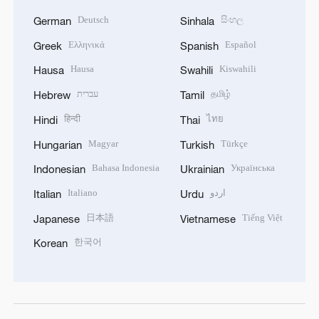
Deutsch
සිංහල
German
Sinhala
Ελληνικά
Español
Greek
Spanish
Hausa
Kiswahili
Hausa
Swahili
עברית
தமிழ்
Hebrew
Tamil
हिन्दी
ไทย
Hindi
Thai
Magyar
Türkçe
Hungarian
Turkish
Bahasa Indonesia
Українська
Indonesian
Ukrainian
Italiano
اردو
Italian
Urdu
日本語
Tiếng Việt
Japanese
Vietnamese
한국어
Korean