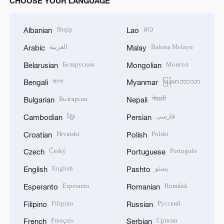
CHOOSE YOUR LANGUAGE
Shqip
ລາວ
Albanian
Lao
العربية
Bahasa Melayu
Arabic
Malay
Беларуская
Монгол
Belarusian
Mongolian
বাংলা
မြန်မာဘာသာ
Bengali
Myanmar
Български
नेपाली
Bulgarian
Nepali
ខ្មែរ
فارسی
Cambodian
Persian
Hrvatski
Polski
Croatian
Polish
Český
Português
Czech
Portuguese
English
پښتو
English
Pashto
Esperanto
Română
Esperanto
Romanian
Filipino
Русский
Filipino
Russian
Français
Српски
French
Serbian