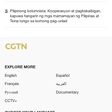
5
Pilipinong kolumnista: Kooperasyon at pagkakaibigan,
kapuwa hangarin ng mga mamamayan ng Pilipinas at
Tsina tungo sa komong pag-unlad
EXPLORE MORE
English
Español
Français
العربية
Русский
Documentary
CCTV+