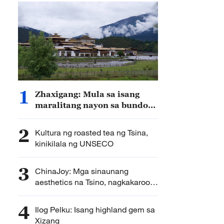
1
Zhaxigang: Mula sa isang
maralitang nayon sa bundok
hanggang sa isang bantog na
lugar na panturismo
2
Kultura ng roasted tea ng Tsina,
kinikilala ng UNSECO
3
ChinaJoy: Mga sinaunang
aesthetics na Tsino, nagkakaroon
ng mga bagong anyo
4
Ilog Pelku: Isang highland gem sa
Xizang