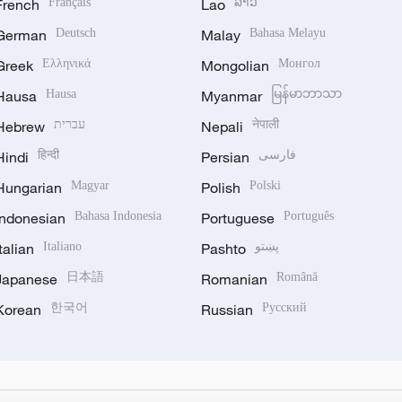
French
Français
Lao
ລາວ
German
Deutsch
Malay
Bahasa Melayu
Greek
Ελληνικά
Mongolian
Монгол
Hausa
Hausa
Myanmar
မြန်မာဘာသာ
Hebrew
עברית
Nepali
नेपाली
Hindi
हिन्दी
Persian
فارسی
Hungarian
Magyar
Polish
Polski
Indonesian
Bahasa Indonesia
Portuguese
Português
Italian
Italiano
Pashto
پښتو
Japanese
日本語
Romanian
Română
Korean
한국어
Russian
Русский