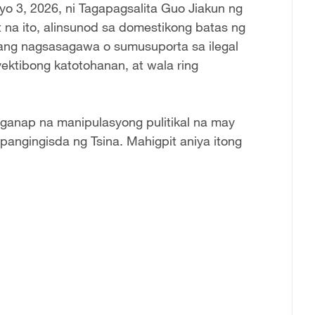
yo 3, 2026, ni Tagapagsalita Guo Jiakun ng
t na ito, alinsunod sa domestikong batas ng
nsang nagsasagawa o sumusuporta sa ilegal
yektibong katotohanan, at wala ring
 ganap na manipulasyong pulitikal na may
pangingisda ng Tsina. Mahigpit aniya itong