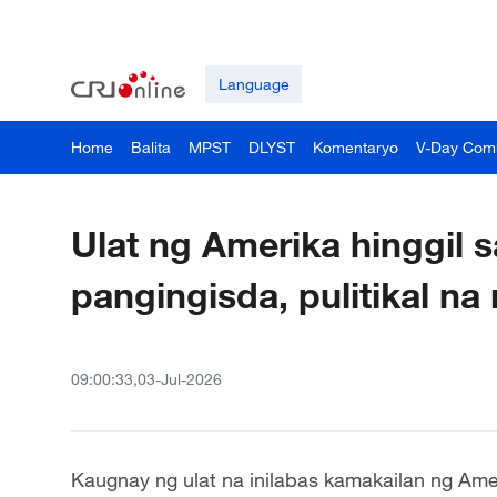
Language
Home
Balita
MPST
DLYST
Komentaryo
V-Day Com
Ulat ng Amerika hinggil s
pangingisda, pulitikal n
09:00:33,03-Jul-2026
Kaugnay ng ulat na inilabas kamakailan ng Amer