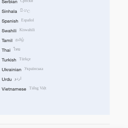
Serbian
Српски
Sinhala
සිංහල
Spanish
Español
Swahili
Kiswahili
Tamil
தமிழ்
Thai
ไทย
Turkish
Türkçe
Ukrainian
Українська
Urdu
اردو
Vietnamese
Tiếng Việt