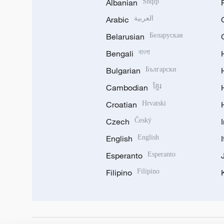
Albanian
Shqip
Arabic
العربية
Belarusian
Беларуская
Bengali
বাংলা
Bulgarian
Български
Cambodian
ខ្មែរ
Croatian
Hrvatski
Czech
Český
English
English
Esperanto
Esperanto
Filipino
Filipino