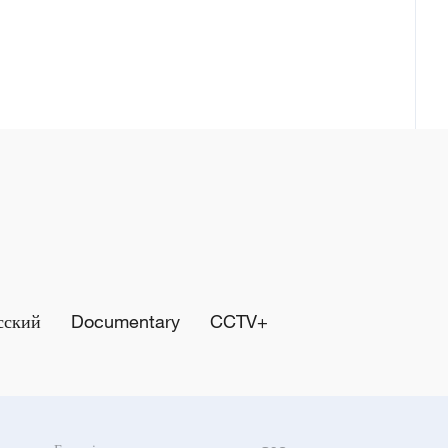
сский
Documentary
CCTV+