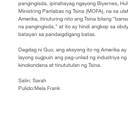
pangingisda, ipinahayag ngayong Biyernes, Hul
Ministring Panlabas ng Tsina (MOFA), na sa ula
Amerika, itinuturing nito ang Tsina bilang "ba
na pangingisda," at ito ay hindi angkop sa obd
batayan sa pandaigdigang batas.
Dagdag ni Guo, ang aksyong ito ng Amerika ay
layong sugpuin ang pag-unlad ng industriya ng 
kinokondena at tinututulan ng Tsina.
Salin: Sarah
Pulido:Mela Frank