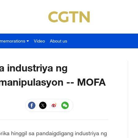
memorations
Video
About us
a industriya ng
a manipulasyon -- MOFA
ika hinggil sa pandaigdigang industriya ng