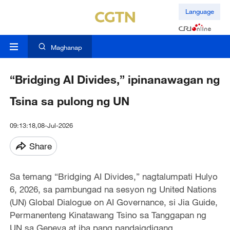
Language
Maghanap
“Bridging AI Divides,” ipinanawagan ng
Tsina sa pulong ng UN
09:13:18,08-Jul-2026
Share
Sa temang “Bridging AI Divides,” nagtalumpati Hulyo
6, 2026, sa pambungad na sesyon ng United Nations
(UN) Global Dialogue on AI Governance, si Jia Guide,
Permanenteng Kinatawang Tsino sa Tanggapan ng
UN sa Geneva at iba pang pandaigdigang