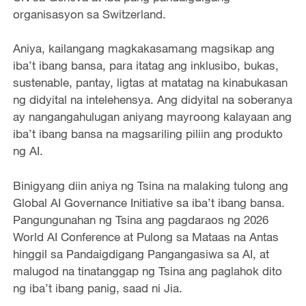
organisasyon sa Switzerland.
Aniya, kailangang magkakasamang magsikap ang
iba’t ibang bansa, para itatag ang inklusibo, bukas,
sustenable, pantay, ligtas at matatag na kinabukasan
ng didyital na intelehensya. Ang didyital na soberanya
ay nangangahulugan aniyang mayroong kalayaan ang
iba’t ibang bansa na magsariling piliin ang produkto
ng AI.
Binigyang diin aniya ng Tsina na malaking tulong ang
Global AI Governance Initiative sa iba’t ibang bansa.
Pangungunahan ng Tsina ang pagdaraos ng 2026
World AI Conference at Pulong sa Mataas na Antas
hinggil sa Pandaigdigang Pangangasiwa sa AI, at
malugod na tinatanggap ng Tsina ang paglahok dito
ng iba’t ibang panig, saad ni Jia.