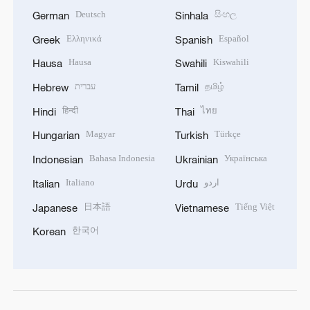
Deutsch
සිංහල
German
Sinhala
Ελληνικά
Español
Greek
Spanish
Hausa
Kiswahili
Hausa
Swahili
עברית
தமிழ்
Hebrew
Tamil
हिन्दी
ไทย
Hindi
Thai
Magyar
Türkçe
Hungarian
Turkish
Bahasa Indonesia
Українська
Indonesian
Ukrainian
Italiano
اردو
Italian
Urdu
日本語
Tiếng Việt
Japanese
Vietnamese
한국어
Korean