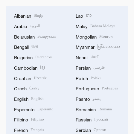
Shqip
ລາວ
Albanian
Lao
العربية
Bahasa Melayu
Arabic
Malay
Беларуская
Монгол
Belarusian
Mongolian
বাংলা
မြန်မာဘာသာ
Bengali
Myanmar
Български
नेपाली
Bulgarian
Nepali
ខ្មែរ
فارسی
Cambodian
Persian
Hrvatski
Polski
Croatian
Polish
Český
Português
Czech
Portuguese
English
پښتو
English
Pashto
Esperanto
Română
Esperanto
Romanian
Filipino
Русский
Filipino
Russian
Français
Српски
French
Serbian